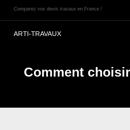
Aller
Comparez vos devis travaux en France !
au
contenu
ARTI-TRAVAUX
Comment choisir 