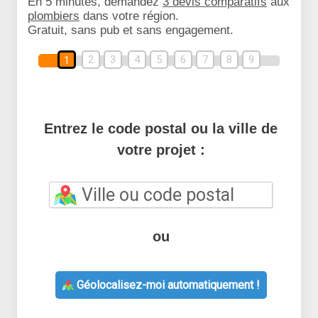
En 5 minutes, demandez
3 devis comparatifs
aux
plombiers
dans votre région.
Gratuit, sans pub et sans engagement.
2
3
4
5
6
7
8
9
1
Entrez le code postal ou la ville de
votre projet :
ou
Géolocalisez-moi automatiquement !