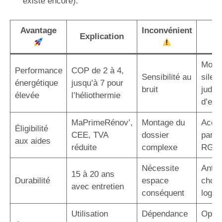
existe encore).
Avantage
Inconvénient
S
Explication
p
Modè
Performance
COP de 2 à 4,
Sensibilité au
silen
énergétique
jusqu’à 7 pour
bruit
judic
élevée
l’héliothermie
d’em
MaPrimeRénov’,
Montage du
Acco
Éligibilité
CEE, TVA
dossier
par u
aux aides
réduite
complexe
RGE
Nécessite
Antic
15 à 20 ans
Durabilité
espace
choix
avec entretien
conséquent
logem
Utilisation
Dépendance
Optim