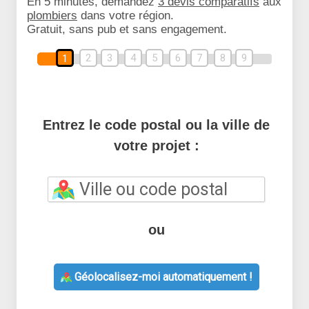
En 5 minutes, demandez
3 devis comparatifs
aux
plombiers
dans votre région.
Gratuit, sans pub et sans engagement.
2
3
4
5
6
7
8
9
1
Entrez le code postal ou la ville de
votre projet :
ou
Géolocalisez-moi automatiquement !