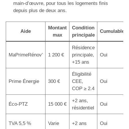
main-d’œuvre, pour tous les logements finis
depuis plus de deux ans.
Montant
Condition
Aide
Cumulable
max
principale
Résidence
MaPrimeRénov’
1 200 €
principale,
Oui
+15 ans
Éligibilité
Prime Énergie
300 €
CEE,
Oui
COP ≥ 2.4
+2 ans,
Éco-PTZ
15 000 €
Oui
résidentiel
TVA 5,5 %
Varie
+2 ans
Oui