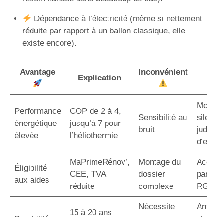
Dépendance à l’électricité (même si nettement
réduite par rapport à un ballon classique, elle
existe encore).
Avantage
Inconvénient
S
Explication
p
Modè
Performance
COP de 2 à 4,
Sensibilité au
silen
énergétique
jusqu’à 7 pour
bruit
judic
élevée
l’héliothermie
d’em
MaPrimeRénov’,
Montage du
Acco
Éligibilité
CEE, TVA
dossier
par u
aux aides
réduite
complexe
RGE
Nécessite
Antic
15 à 20 ans