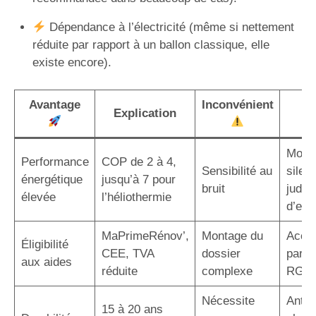
Dépendance à l’électricité (même si nettement
réduite par rapport à un ballon classique, elle
existe encore).
Avantage
Inconvénient
S
Explication
p
Modè
Performance
COP de 2 à 4,
Sensibilité au
silen
énergétique
jusqu’à 7 pour
bruit
judic
élevée
l’héliothermie
d’em
MaPrimeRénov’,
Montage du
Acco
Éligibilité
CEE, TVA
dossier
par u
aux aides
réduite
complexe
RGE
Nécessite
Antic
15 à 20 ans