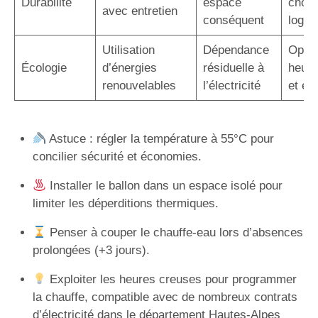
Durabilité
espace
choix
avec entretien
conséquent
logem
Utilisation
Dépendance
Optim
Écologie
d’énergies
résiduelle à
heure
renouvelables
l’électricité
et éc
Astuce : régler la température à 55°C pour
concilier sécurité et économies.
Installer le ballon dans un espace isolé pour
limiter les déperditions thermiques.
Penser à couper le chauffe-eau lors d’absences
prolongées (+3 jours).
Exploiter les heures creuses pour programmer
la chauffe, compatible avec de nombreux contrats
d’électricité dans le département Hautes-Alpes