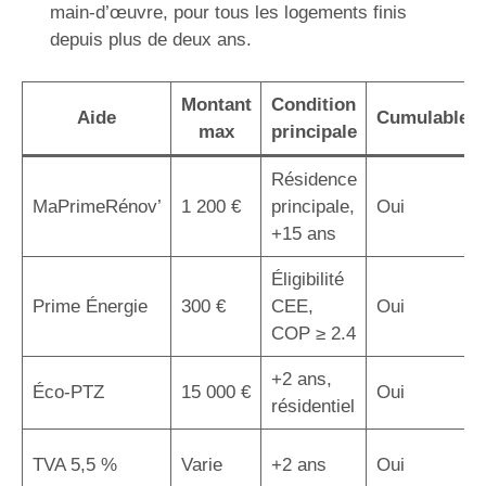
main-d’œuvre, pour tous les logements finis
depuis plus de deux ans.
Montant
Condition
Aide
Cumulable
max
principale
Résidence
MaPrimeRénov’
1 200 €
principale,
Oui
+15 ans
Éligibilité
Prime Énergie
300 €
CEE,
Oui
COP ≥ 2.4
+2 ans,
Éco-PTZ
15 000 €
Oui
résidentiel
TVA 5,5 %
Varie
+2 ans
Oui