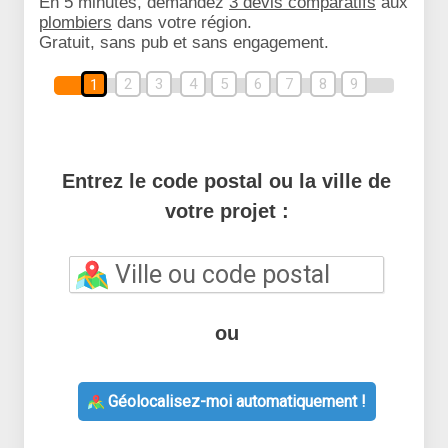
En 5 minutes, demandez
3 devis comparatifs
aux
plombiers
dans votre région.
Gratuit, sans pub et sans engagement.
2
3
4
5
6
7
8
9
1
Entrez le code postal ou la ville de
votre projet :
ou
Géolocalisez-moi automatiquement !