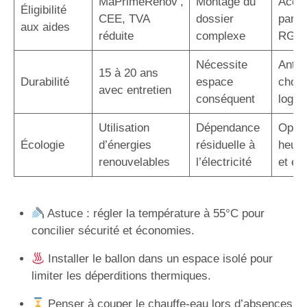
MaPrimeRénov’,
Montage du
Acco
Éligibilité
CEE, TVA
dossier
par u
aux aides
réduite
complexe
RGE
Nécessite
Antic
15 à 20 ans
Durabilité
espace
choix
avec entretien
conséquent
logem
Utilisation
Dépendance
Optim
Écologie
d’énergies
résiduelle à
heure
renouvelables
l’électricité
et éc
Astuce : régler la température à 55°C pour
concilier sécurité et économies.
Installer le ballon dans un espace isolé pour
limiter les déperditions thermiques.
Penser à couper le chauffe-eau lors d’absences