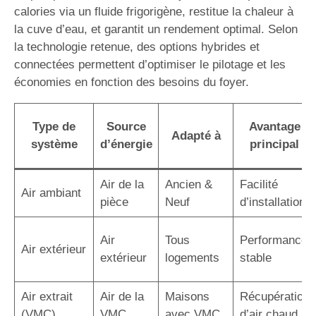
calories via un fluide frigorigène, restitue la chaleur à
la cuve d’eau, et garantit un rendement optimal. Selon
la technologie retenue, des options hybrides et
connectées permettent d’optimiser le pilotage et les
économies en fonction des besoins du foyer.
Type de
Source
Avantage
Adapté à
système
d’énergie
principal
Air de la
Ancien &
Facilité
Air ambiant
pièce
Neuf
d’installation
Air
Tous
Performance
Air extérieur
extérieur
logements
stable
Air extrait
Air de la
Maisons
Récupération
(VMC)
VMC
avec VMC
d’air chaud