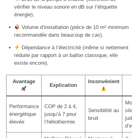
vérifier le niveau sonore en dB sur l’étiquette
énergie).
Volume d’installation (pièce de 10 m² minimum
recommandée dans beaucoup de cas).
Dépendance à l’électricité (même si nettement
réduite par rapport à un ballon classique, elle
existe encore).
Avantage
Inconvénient
S
Explication
p
Modè
Performance
COP de 2 à 4,
Sensibilité au
silen
énergétique
jusqu’à 7 pour
bruit
judic
élevée
l’héliothermie
d’em