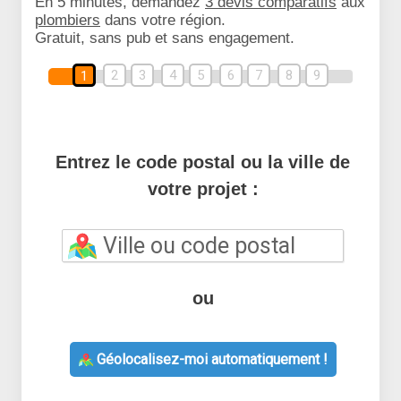
En 5 minutes, demandez
3 devis comparatifs
aux
plombiers
dans votre région.
Gratuit, sans pub et sans engagement.
2
3
4
5
6
7
8
9
1
Entrez le code postal ou la ville de
votre projet :
ou
Géolocalisez-moi automatiquement !