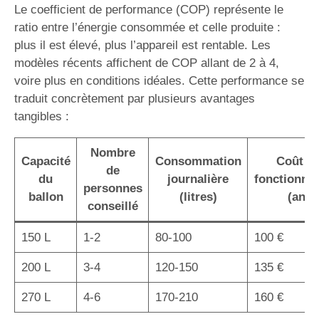
Le coefficient de performance (COP) représente le
ratio entre l’énergie consommée et celle produite :
plus il est élevé, plus l’appareil est rentable. Les
modèles récents affichent de COP allant de 2 à 4,
voire plus en conditions idéales. Cette performance se
traduit concrètement par plusieurs avantages
tangibles :
Nombre
Capacité
Consommation
Coût d
de
du
journalière
fonctionne
personnes
ballon
(litres)
(an)
conseillé
150 L
1-2
80-100
100 €
200 L
3-4
120-150
135 €
270 L
4-6
170-210
160 €