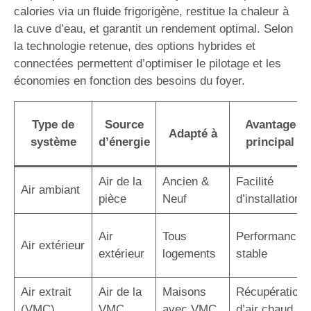
calories via un fluide frigorigène, restitue la chaleur à
la cuve d’eau, et garantit un rendement optimal. Selon
la technologie retenue, des options hybrides et
connectées permettent d’optimiser le pilotage et les
économies en fonction des besoins du foyer.
Type de
Source
Avantage
Adapté à
système
d’énergie
principal
Air de la
Ancien &
Facilité
Air ambiant
pièce
Neuf
d’installation
Air
Tous
Performance
Air extérieur
extérieur
logements
stable
Air extrait
Air de la
Maisons
Récupération
(VMC)
VMC
avec VMC
d’air chaud