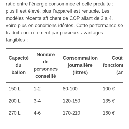
ratio entre l’énergie consommée et celle produite :
plus il est élevé, plus l’appareil est rentable. Les
modèles récents affichent de COP allant de 2 à 4,
voire plus en conditions idéales. Cette performance se
traduit concrètement par plusieurs avantages
tangibles :
Nombre
Capacité
Consommation
Coût d
de
du
journalière
fonctionne
personnes
ballon
(litres)
(an)
conseillé
150 L
1-2
80-100
100 €
200 L
3-4
120-150
135 €
270 L
4-6
170-210
160 €