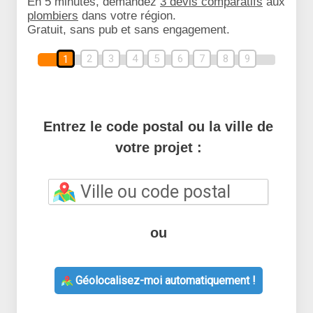
En 5 minutes, demandez
3 devis comparatifs
aux
plombiers
dans votre région.
Gratuit, sans pub et sans engagement.
2
3
4
5
6
7
8
9
1
Entrez le code postal ou la ville de
votre projet :
ou
Géolocalisez-moi automatiquement !