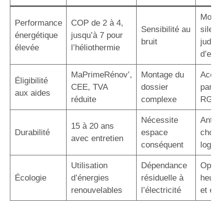
Modè
Performance
COP de 2 à 4,
Sensibilité au
silen
énergétique
jusqu’à 7 pour
bruit
judic
élevée
l’héliothermie
d’em
MaPrimeRénov’,
Montage du
Acco
Éligibilité
CEE, TVA
dossier
par u
aux aides
réduite
complexe
RGE
Nécessite
Antic
15 à 20 ans
Durabilité
espace
choix
avec entretien
conséquent
logem
Utilisation
Dépendance
Optim
Écologie
d’énergies
résiduelle à
heure
renouvelables
l’électricité
et éc