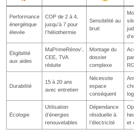
Modè
Performance
COP de 2 à 4,
Sensibilité au
silen
énergétique
jusqu’à 7 pour
bruit
judic
élevée
l’héliothermie
d’em
MaPrimeRénov’,
Montage du
Acco
Éligibilité
CEE, TVA
dossier
par u
aux aides
réduite
complexe
RGE
Nécessite
Antic
15 à 20 ans
Durabilité
espace
choix
avec entretien
conséquent
logem
Utilisation
Dépendance
Optim
Écologie
d’énergies
résiduelle à
heure
renouvelables
l’électricité
et éc