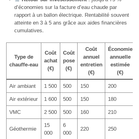
d’économies sur la facture d’eau chaude par
rapport à un ballon électrique. Rentabilité souvent
atteinte en 3 à 5 ans grâce aux aides financières
cumulatives.
Coût
Économie
Coût
Coût
Type de
annuel
annuelle
achat
pose
chauffe-eau
entretien
estimée
(€)
(€)
(€)
(€)
Air ambiant
1 500
500
150
200
Air extérieur
1 600
500
150
180
VMC
2 500
500
160
210
15
6
Géothermie
220
250
000
000