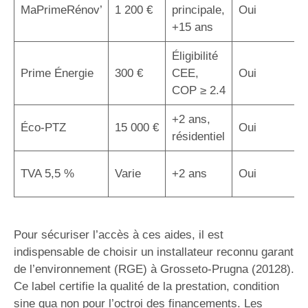
MaPrimeRénov’
1 200 €
principale,
Oui
+15 ans
Éligibilité
Prime Énergie
300 €
CEE,
Oui
COP ≥ 2.4
+2 ans,
Éco-PTZ
15 000 €
Oui
résidentiel
TVA 5,5 %
Varie
+2 ans
Oui
Pour sécuriser l’accès à ces aides, il est
indispensable de choisir un installateur reconnu garant
de l’environnement (RGE) à Grosseto-Prugna (20128).
Ce label certifie la qualité de la prestation, condition
sine qua non pour l’octroi des financements. Les