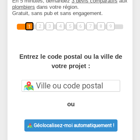
En 5 minutes, demandez
3 devis comparatifs
aux
plombiers
dans votre région.
Gratuit, sans pub et sans engagement.
2
3
4
5
6
7
8
9
1
Entrez le code postal ou la ville de
votre projet :
ou
Géolocalisez-moi automatiquement !