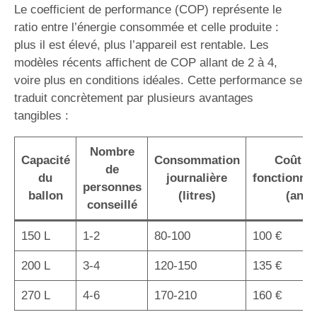
Le coefficient de performance (COP) représente le
ratio entre l’énergie consommée et celle produite :
plus il est élevé, plus l’appareil est rentable. Les
modèles récents affichent de COP allant de 2 à 4,
voire plus en conditions idéales. Cette performance se
traduit concrètement par plusieurs avantages
tangibles :
Nombre
Capacité
Consommation
Coût d
de
du
journalière
fonctionne
personnes
ballon
(litres)
(an)
conseillé
150 L
1-2
80-100
100 €
200 L
3-4
120-150
135 €
270 L
4-6
170-210
160 €