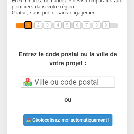
En 5 minutes, demandez
3 devis comparatifs
aux
plombiers
dans votre région.
Gratuit, sans pub et sans engagement.
2
3
4
5
6
7
8
9
1
Entrez le code postal ou la ville de
votre projet :
ou
Géolocalisez-moi automatiquement !