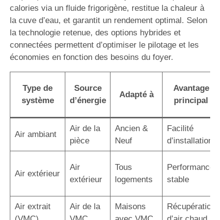
calories via un fluide frigorigène, restitue la chaleur à
la cuve d’eau, et garantit un rendement optimal. Selon
la technologie retenue, des options hybrides et
connectées permettent d’optimiser le pilotage et les
économies en fonction des besoins du foyer.
Type de
Source
Avantage
Adapté à
système
d’énergie
principal
Air de la
Ancien &
Facilité
Air ambiant
pièce
Neuf
d’installation
Air
Tous
Performance
Air extérieur
extérieur
logements
stable
Air extrait
Air de la
Maisons
Récupération
(VMC)
VMC
avec VMC
d’air chaud