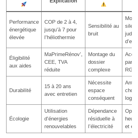
Explication
p
Modè
Performance
COP de 2 à 4,
Sensibilité au
silen
énergétique
jusqu’à 7 pour
bruit
judic
élevée
l’héliothermie
d’em
MaPrimeRénov’,
Montage du
Acco
Éligibilité
CEE, TVA
dossier
par u
aux aides
réduite
complexe
RGE
Nécessite
Antic
15 à 20 ans
Durabilité
espace
choix
avec entretien
conséquent
logem
Utilisation
Dépendance
Optim
Écologie
d’énergies
résiduelle à
heure
renouvelables
l’électricité
et éc