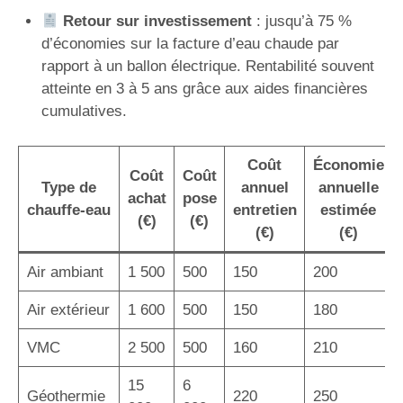
Retour sur investissement
: jusqu’à 75 %
d’économies sur la facture d’eau chaude par
rapport à un ballon électrique. Rentabilité souvent
atteinte en 3 à 5 ans grâce aux aides financières
cumulatives.
Coût
Économie
Coût
Coût
Type de
annuel
annuelle
achat
pose
chauffe-eau
entretien
estimée
(€)
(€)
(€)
(€)
Air ambiant
1 500
500
150
200
Air extérieur
1 600
500
150
180
VMC
2 500
500
160
210
15
6
Géothermie
220
250