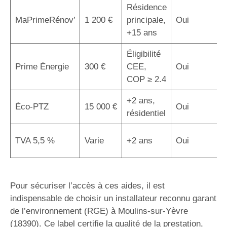
Résidence
MaPrimeRénov’
1 200 €
principale,
Oui
+15 ans
Éligibilité
Prime Énergie
300 €
CEE,
Oui
COP ≥ 2.4
+2 ans,
Éco-PTZ
15 000 €
Oui
résidentiel
TVA 5,5 %
Varie
+2 ans
Oui
Pour sécuriser l’accès à ces aides, il est
indispensable de choisir un installateur reconnu garant
de l’environnement (RGE) à Moulins-sur-Yèvre
(18390). Ce label certifie la qualité de la prestation,