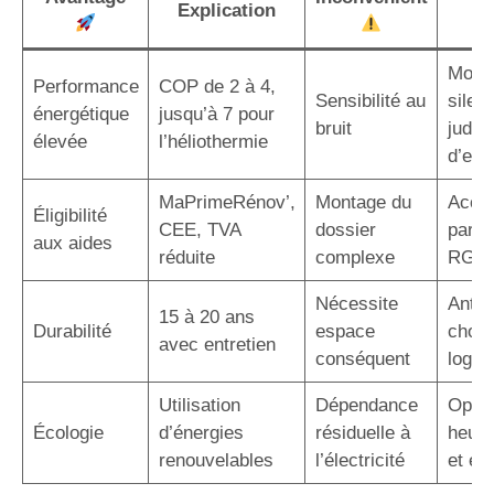
Explication
p
Modè
Performance
COP de 2 à 4,
Sensibilité au
silen
énergétique
jusqu’à 7 pour
bruit
judic
élevée
l’héliothermie
d’em
MaPrimeRénov’,
Montage du
Acco
Éligibilité
CEE, TVA
dossier
par u
aux aides
réduite
complexe
RGE
Nécessite
Antic
15 à 20 ans
Durabilité
espace
choix
avec entretien
conséquent
logem
Utilisation
Dépendance
Optim
Écologie
d’énergies
résiduelle à
heure
renouvelables
l’électricité
et éc