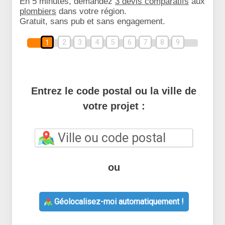
En 5 minutes, demandez
3 devis comparatifs
aux
plombiers
dans votre région.
Gratuit, sans pub et sans engagement.
2
3
4
5
6
7
8
9
1
Entrez le code postal ou la ville de
votre projet :
ou
Géolocalisez-moi automatiquement !