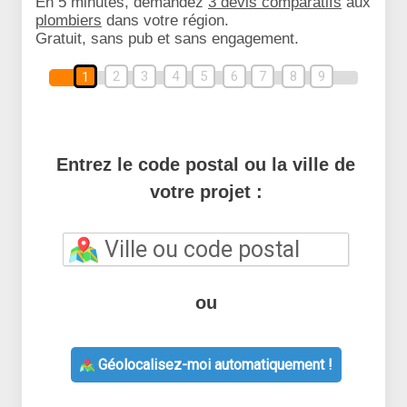
En 5 minutes, demandez
3 devis comparatifs
aux
plombiers
dans votre région.
Gratuit, sans pub et sans engagement.
2
3
4
5
6
7
8
9
1
Entrez le code postal ou la ville de
votre projet :
ou
Géolocalisez-moi automatiquement !