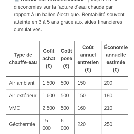
d’économies sur la facture d’eau chaude par
rapport à un ballon électrique. Rentabilité souvent
atteinte en 3 à 5 ans grâce aux aides financières
cumulatives.
Coût
Économie
Coût
Coût
Type de
annuel
annuelle
achat
pose
chauffe-eau
entretien
estimée
(€)
(€)
(€)
(€)
Air ambiant
1 500
500
150
200
Air extérieur
1 600
500
150
180
VMC
2 500
500
160
210
15
6
Géothermie
220
250
000
000