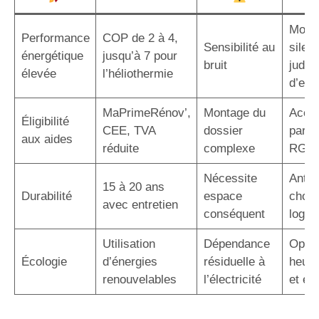
Modè
Performance
COP de 2 à 4,
Sensibilité au
silen
énergétique
jusqu’à 7 pour
bruit
judic
élevée
l’héliothermie
d’em
MaPrimeRénov’,
Montage du
Acco
Éligibilité
CEE, TVA
dossier
par u
aux aides
réduite
complexe
RGE
Nécessite
Antic
15 à 20 ans
Durabilité
espace
choix
avec entretien
conséquent
logem
Utilisation
Dépendance
Optim
Écologie
d’énergies
résiduelle à
heure
renouvelables
l’électricité
et éc