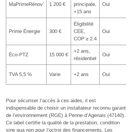
MaPrimeRénov’
1 200 €
principale,
Oui
+15 ans
Éligibilité
Prime Énergie
300 €
CEE,
Oui
COP ≥ 2.4
+2 ans,
Éco-PTZ
15 000 €
Oui
résidentiel
TVA 5,5 %
Varie
+2 ans
Oui
Pour sécuriser l’accès à ces aides, il est
indispensable de choisir un installateur reconnu garant
de l’environnement (RGE) à Penne-d’Agenais (47140).
Ce label certifie la qualité de la prestation, condition
sine qua non pour l’octroi des financements. Les