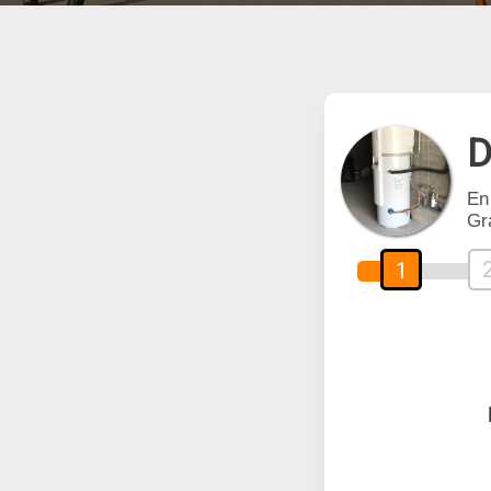
D
En
Gr
1