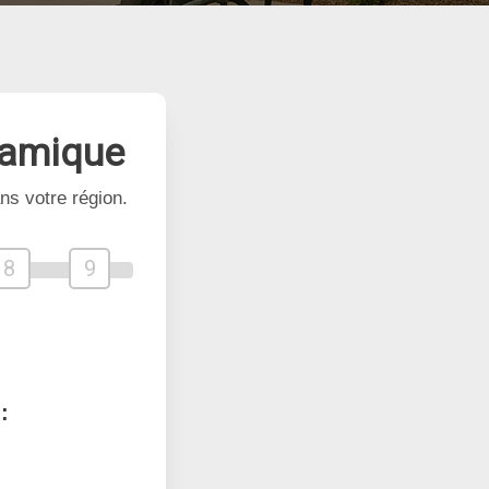
namique
ns votre région.
8
9
: