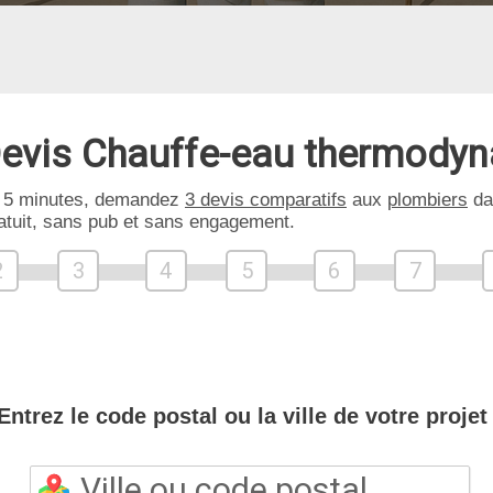
evis Chauffe-eau thermody
 5 minutes, demandez
3 devis comparatifs
aux
plombiers
da
atuit, sans pub et sans engagement.
2
3
4
5
6
7
Entrez le code postal ou la ville de votre projet 