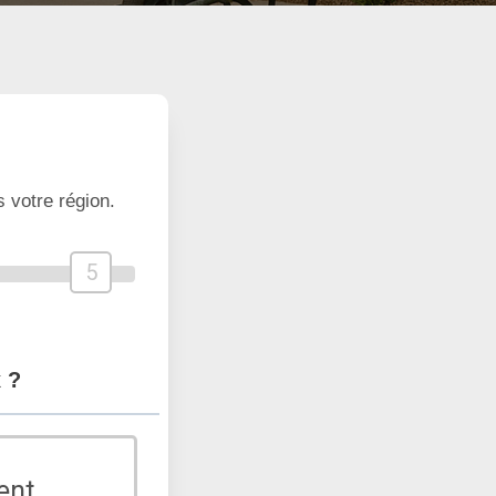
 votre région.
5
 ?
ent