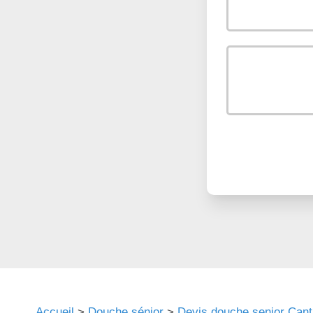
Accueil
>
Douche sénior
>
Devis douche senior Cant