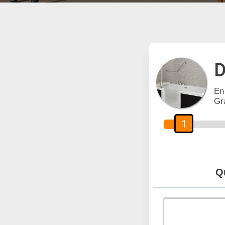
D
En
Gr
1
Q