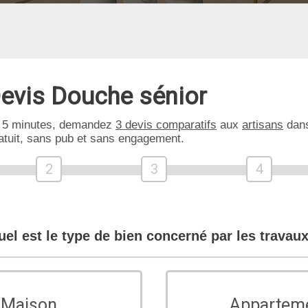
evis Douche sénior
 5 minutes, demandez
3 devis comparatifs
aux
artisans
dans
atuit, sans pub et sans engagement.
2
3
4
uel est le type de bien concerné par les travaux
Maison
Appartem