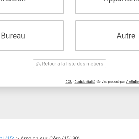
Bureau
Autre
Retour à la liste des métiers
CGU
-
Confidentialité
- Service proposé par
ViteUnDe
al (15)
>
Arpajon-sur-Cère (15130)