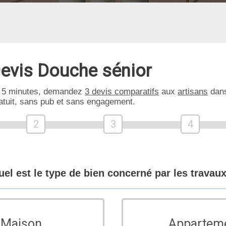
evis Douche sénior
 5 minutes, demandez
3 devis comparatifs
aux
artisans
dans
atuit, sans pub et sans engagement.
2
3
4
uel est le type de bien concerné par les travaux
Maison
Appartem