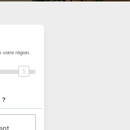
 votre région.
5
 ?
ent