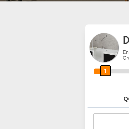
D
En
Gr
1
Q