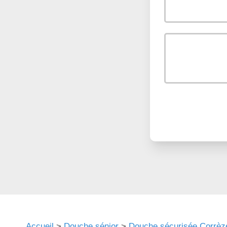
Accueil
>
Douche sénior
>
Douche sécurisée Corrèz