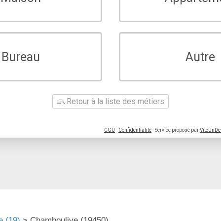
Bureau
Autre
Retour à la liste des métiers
CGU
-
Confidentialité
- Service proposé par
ViteUnDe
e (19)
>
Chamboulive (19450)