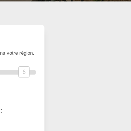
ns votre région.
6
: