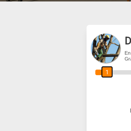
D
En
Gr
1