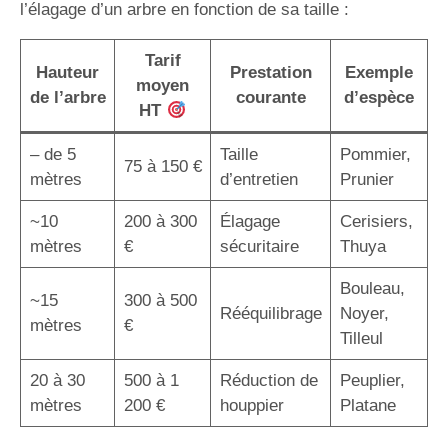
l’élagage d’un arbre en fonction de sa taille :
Tarif
Hauteur
Prestation
Exemple
moyen
de l’arbre
courante
d’espèce
HT
– de 5
Taille
Pommier,
75 à 150 €
mètres
d’entretien
Prunier
~10
200 à 300
Élagage
Cerisiers,
mètres
€
sécuritaire
Thuya
Bouleau,
~15
300 à 500
Rééquilibrage
Noyer,
mètres
€
Tilleul
20 à 30
500 à 1
Réduction de
Peuplier,
mètres
200 €
houppier
Platane