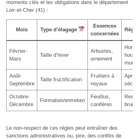
moments clés et les obligations dans le département
Loir-et-Cher (41) :
Essences
Mois
Type d’élagage
Régle
concernées
Hors g
Février-
Arbustes,
Taille d’hiver
horair
Mars
ornement
munic
Août-
Fruitiers à
Après 
Taille fructification
Septembre
noyaux
sécuri
Octobre-
Feuillus,
Respe
Formation/entretien
Décembre
conifères
bruit/
Le non-respect de ces règles peut entraîner des
sanctions administratives ou, pire, des conflits de