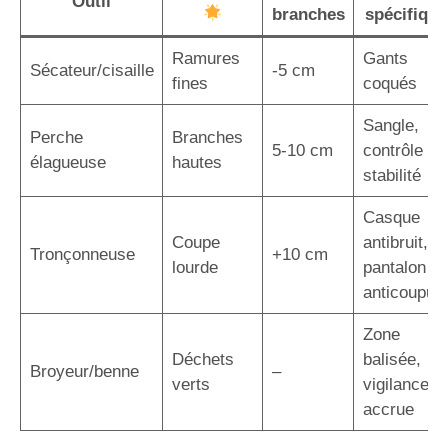
Outil
branches
spécifique
Ramures
Gants
Sécateur/cisaille
-5 cm
fines
coqués
Sangle,
Perche
Branches
5-10 cm
contrôle
élagueuse
hautes
stabilité
Casque
Coupe
antibruit,
Tronçonneuse
+10 cm
lourde
pantalon
anticoupur
Zone
Déchets
balisée,
Broyeur/benne
–
verts
vigilance
accrue