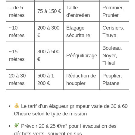
– de 5
Taille
Pommier,
75 à 150 €
mètres
d’entretien
Prunier
~10
200 à 300
Élagage
Cerisiers,
mètres
€
sécuritaire
Thuya
Bouleau,
~15
300 à 500
Rééquilibrage
Noyer,
mètres
€
Tilleul
20 à 30
500 à 1
Réduction de
Peuplier,
mètres
200 €
houppier
Platane
Le tarif d’un élagueur grimpeur varie de 30 à 60
€/heure selon le type de mission
Prévoir 20 à 25 €/m³ pour l’évacuation des
déchets verts, souvent en sus