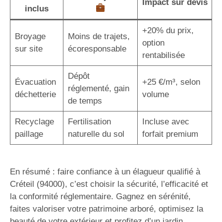
Impact sur devis
inclus
+20% du prix,
Broyage
Moins de trajets,
option
sur site
écoresponsable
rentabilisée
Dépôt
Évacuation
+25 €/m³, selon
réglementé, gain
déchetterie
volume
de temps
Recyclage
Fertilisation
Incluse avec
paillage
naturelle du sol
forfait premium
En résumé : faire confiance à un élagueur qualifié à
Créteil (94000), c’est choisir la sécurité, l’efficacité et
la conformité réglementaire. Gagnez en sérénité,
faites valoriser votre patrimoine arboré, optimisez la
beauté de votre extérieur et profitez d’un jardin