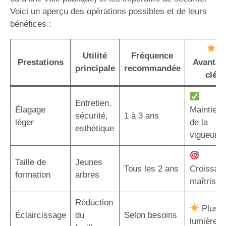
Voici un aperçu des opérations possibles et de leurs
bénéfices :
Utilité
Fréquence
Prestations
Avantag
principale
recommandée
clé
Entretien,
Élagage
Maintien
sécurité,
1 à 3 ans
léger
de la
esthétique
vigueur
Taille de
Jeunes
Tous les 2 ans
Croissan
formation
arbres
maîtrisée
Réduction
Plus d
Éclaircissage
du
Selon besoins
lumière