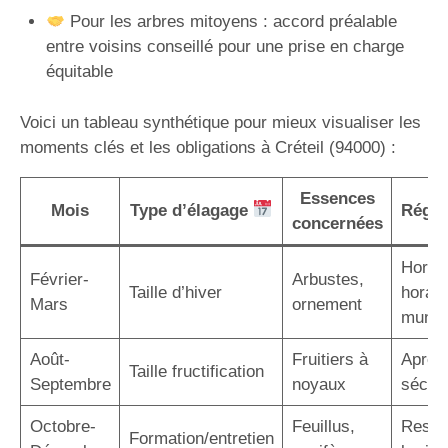
Pour les arbres mitoyens : accord préalable
entre voisins conseillé pour une prise en charge
équitable
Voici un tableau synthétique pour mieux visualiser les
moments clés et les obligations à Créteil (94000) :
Essences
Mois
Type d’élagage
Régle
concernées
Hors g
Février-
Arbustes,
Taille d’hiver
horair
Mars
ornement
munic
Août-
Fruitiers à
Après 
Taille fructification
Septembre
noyaux
sécuri
Octobre-
Feuillus,
Respe
Formation/entretien