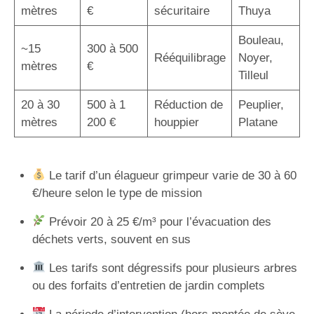
mètres
€
sécuritaire
Thuya
Bouleau,
~15
300 à 500
Rééquilibrage
Noyer,
mètres
€
Tilleul
20 à 30
500 à 1
Réduction de
Peuplier,
mètres
200 €
houppier
Platane
Le tarif d’un élagueur grimpeur varie de 30 à 60
€/heure selon le type de mission
Prévoir 20 à 25 €/m³ pour l’évacuation des
déchets verts, souvent en sus
Les tarifs sont dégressifs pour plusieurs arbres
ou des forfaits d’entretien de jardin complets