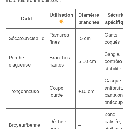
matériels sont mobilisés :
Utilisation
Diamètre
Sécurité
Outil
branches
spécifique
Ramures
Gants
Sécateur/cisaille
-5 cm
fines
coqués
Sangle,
Perche
Branches
5-10 cm
contrôle
élagueuse
hautes
stabilité
Casque
Coupe
antibruit,
Tronçonneuse
+10 cm
lourde
pantalon
anticoupur
Zone
Déchets
balisée,
Broyeur/benne
–
verts
vigilance