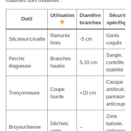
matériels sont mobilisés :
Utilisation
Diamètre
Sécurité
Outil
branches
spécifique
Ramures
Gants
Sécateur/cisaille
-5 cm
fines
coqués
Sangle,
Perche
Branches
5-10 cm
contrôle
élagueuse
hautes
stabilité
Casque
Coupe
antibruit,
Tronçonneuse
+10 cm
lourde
pantalon
anticoupur
Zone
Déchets
balisée,
Broyeur/benne
–
verts
vigilance