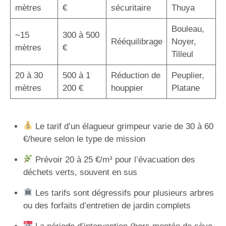
mètres
€
sécuritaire
Thuya
Bouleau,
~15
300 à 500
Rééquilibrage
Noyer,
mètres
€
Tilleul
20 à 30
500 à 1
Réduction de
Peuplier,
mètres
200 €
houppier
Platane
Le tarif d’un élagueur grimpeur varie de 30 à 60
€/heure selon le type de mission
Prévoir 20 à 25 €/m³ pour l’évacuation des
déchets verts, souvent en sus
Les tarifs sont dégressifs pour plusieurs arbres
ou des forfaits d’entretien de jardin complets