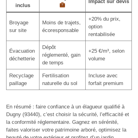
Impact sur devis
inclus
+20% du prix,
Broyage
Moins de trajets,
option
sur site
écoresponsable
rentabilisée
Dépôt
Évacuation
+25 €/m³, selon
réglementé, gain
déchetterie
volume
de temps
Recyclage
Fertilisation
Incluse avec
paillage
naturelle du sol
forfait premium
En résumé : faire confiance à un élagueur qualifié à
Dugny (93440), c’est choisir la sécurité, l’efficacité et
la conformité réglementaire. Gagnez en sérénité,
faites valoriser votre patrimoine arboré, optimisez la
beauté de votre extérieur et profitez d’un jardin