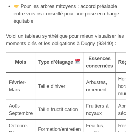
Pour les arbres mitoyens : accord préalable
entre voisins conseillé pour une prise en charge
équitable
Voici un tableau synthétique pour mieux visualiser les
moments clés et les obligations à Dugny (93440) :
Essences
Mois
Type d’élagage
Régle
concernées
Hors g
Février-
Arbustes,
Taille d’hiver
horair
Mars
ornement
munic
Août-
Fruitiers à
Après 
Taille fructification
Septembre
noyaux
sécuri
Octobre-
Feuillus,
Respe
Formation/entretien