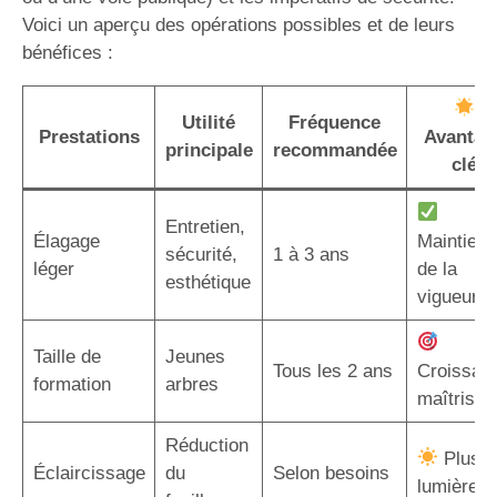
Voici un aperçu des opérations possibles et de leurs
bénéfices :
Utilité
Fréquence
Prestations
Avantag
principale
recommandée
clé
Entretien,
Élagage
Maintien
sécurité,
1 à 3 ans
léger
de la
esthétique
vigueur
Taille de
Jeunes
Tous les 2 ans
Croissan
formation
arbres
maîtrisée
Réduction
Plus d
Éclaircissage
du
Selon besoins
lumière