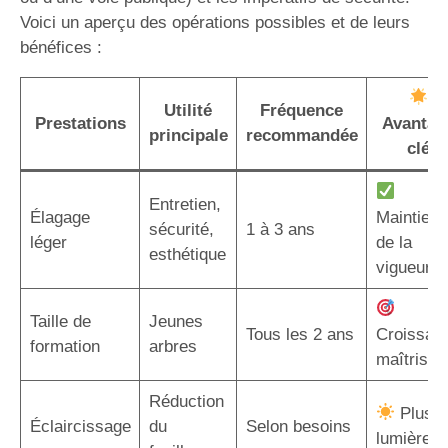
Voici un aperçu des opérations possibles et de leurs
bénéfices :
Utilité
Fréquence
Prestations
Avantag
principale
recommandée
clé
Entretien,
Élagage
Maintien
sécurité,
1 à 3 ans
léger
de la
esthétique
vigueur
Taille de
Jeunes
Tous les 2 ans
Croissan
formation
arbres
maîtrisée
Réduction
Plus d
Éclaircissage
du
Selon besoins
lumière