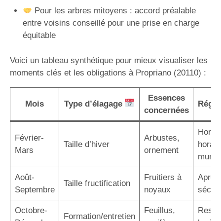
Pour les arbres mitoyens : accord préalable
entre voisins conseillé pour une prise en charge
équitable
Voici un tableau synthétique pour mieux visualiser les
moments clés et les obligations à Propriano (20110) :
Essences
Mois
Type d’élagage
Régle
concernées
Hors g
Février-
Arbustes,
Taille d’hiver
horair
Mars
ornement
munic
Août-
Fruitiers à
Après 
Taille fructification
Septembre
noyaux
sécuri
Octobre-
Feuillus,
Respe
Formation/entretien