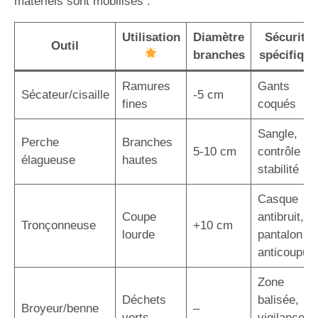
matériels sont mobilisés :
Utilisation
Diamètre
Sécurité
Outil
branches
spécifique
Ramures
Gants
Sécateur/cisaille
-5 cm
fines
coqués
Sangle,
Perche
Branches
5-10 cm
contrôle
élagueuse
hautes
stabilité
Casque
Coupe
antibruit,
Tronçonneuse
+10 cm
lourde
pantalon
anticoupur
Zone
Déchets
balisée,
Broyeur/benne
–
verts
vigilance