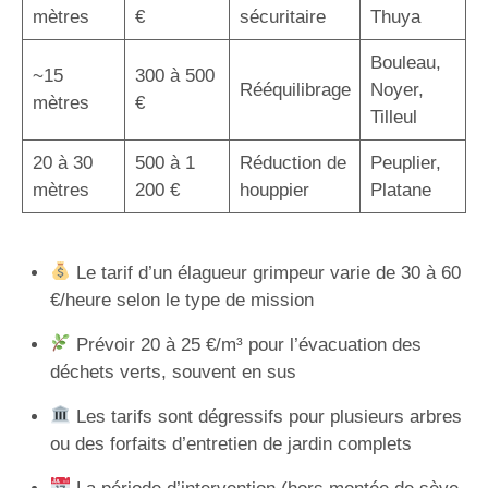
mètres
€
sécuritaire
Thuya
Bouleau,
~15
300 à 500
Rééquilibrage
Noyer,
mètres
€
Tilleul
20 à 30
500 à 1
Réduction de
Peuplier,
mètres
200 €
houppier
Platane
Le tarif d’un élagueur grimpeur varie de 30 à 60
€/heure selon le type de mission
Prévoir 20 à 25 €/m³ pour l’évacuation des
déchets verts, souvent en sus
Les tarifs sont dégressifs pour plusieurs arbres
ou des forfaits d’entretien de jardin complets