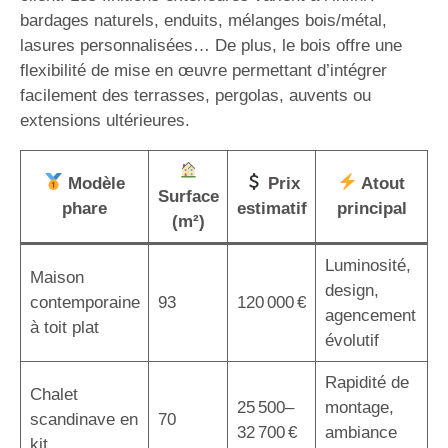
bardages naturels, enduits, mélanges bois/métal,
lasures personnalisées… De plus, le bois offre une
flexibilité de mise en œuvre permettant d’intégrer
facilement des terrasses, pergolas, auvents ou
extensions ultérieures.
Modèle
Prix
Atout
Surface
phare
estimatif
principal
(m²)
Luminosité,
Maison
design,
contemporaine
93
120 000 €
agencement
à toit plat
évolutif
Rapidité de
Chalet
25 500–
montage,
scandinave en
70
32 700 €
ambiance
kit