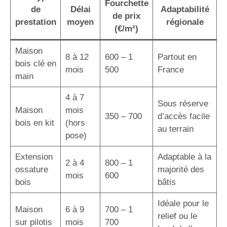
Fourchette
de
Délai
Adaptabilité
de prix
prestation
moyen
régionale
(€/m²)
Maison
8 à 12
600 – 1
Partout en
bois clé en
mois
500
France
main
4 à 7
Sous réserve
Maison
mois
350 – 700
d’accès facile
bois en kit
(hors
au terrain
pose)
Extension
Adaptable à la
2 à 4
800 – 1
ossature
majorité des
mois
600
bois
bâtis
Idéale pour le
Maison
6 à 9
700 – 1
relief ou le
sur pilotis
mois
700