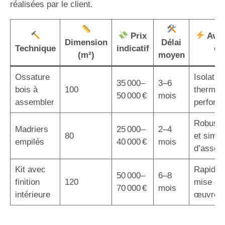
réalisées par le client.
Prix
Avan
Dimension
Délai
Technique
indicatif
cl
(m²)
moyen
Ossature
Isolatio
35 000–
3–6
bois à
100
thermiq
50 000 €
mois
assembler
perform
Robuste
Madriers
25 000–
2–4
80
et simpli
empilés
40 000 €
mois
d’assem
Kit avec
Rapidité
50 000–
6–8
finition
120
mise en
70 000 €
mois
intérieure
œuvre