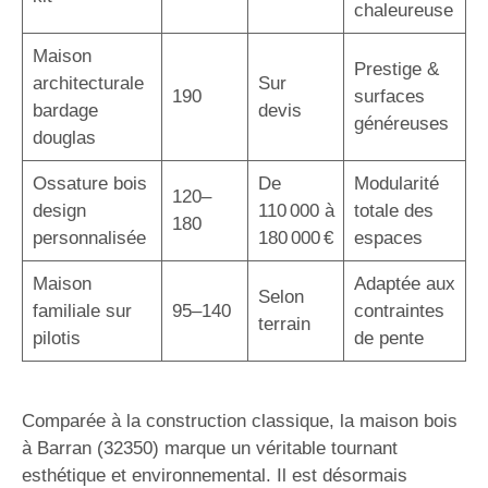
chaleureuse
Maison
Prestige &
architecturale
Sur
190
surfaces
bardage
devis
généreuses
douglas
Ossature bois
De
Modularité
120–
design
110 000 à
totale des
180
personnalisée
180 000 €
espaces
Maison
Adaptée aux
Selon
familiale sur
95–140
contraintes
terrain
pilotis
de pente
Comparée à la construction classique, la maison bois
à Barran (32350) marque un véritable tournant
esthétique et environnemental. Il est désormais