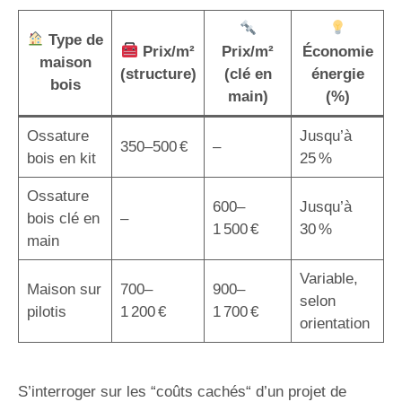
Type de
Prix/m²
Prix/m²
Économie
maison
(structure)
(clé en
énergie
bois
main)
(%)
Ossature
Jusqu’à
350–500 €
–
bois en kit
25 %
Ossature
600–
Jusqu’à
bois clé en
–
1 500 €
30 %
main
Variable,
Maison sur
700–
900–
selon
pilotis
1 200 €
1 700 €
orientation
S’interroger sur les “coûts cachés“ d’un projet de