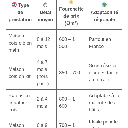
Type
Fourchette
de
Délai
Adaptabilité
de prix
prestation
moyen
régionale
(€/m²)
Maison
8 à 12
600 – 1
Partout en
bois clé en
mois
500
France
main
4 à 7
Sous réserve
Maison
mois
350 – 700
d’accès facile
bois en kit
(hors
au terrain
pose)
Extension
Adaptable à la
2 à 4
800 – 1
ossature
majorité des
mois
600
bois
bâtis
Idéale pour le
Maison
6 à 9
700 – 1