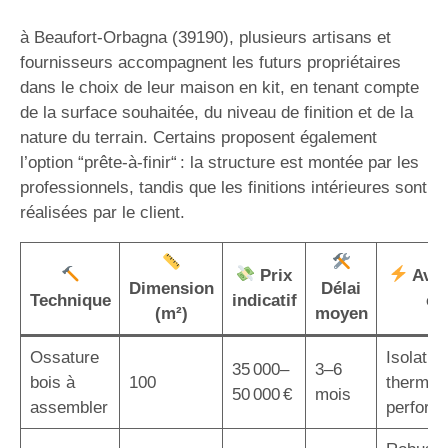
à Beaufort-Orbagna (39190), plusieurs artisans et
fournisseurs accompagnent les futurs propriétaires
dans le choix de leur maison en kit, en tenant compte
de la surface souhaitée, du niveau de finition et de la
nature du terrain. Certains proposent également
l’option “prête-à-finir“ : la structure est montée par les
professionnels, tandis que les finitions intérieures sont
réalisées par le client.
Prix
Avan
Dimension
Délai
Technique
indicatif
cl
(m²)
moyen
Ossature
Isolatio
35 000–
3–6
bois à
100
thermiq
50 000 €
mois
assembler
perform