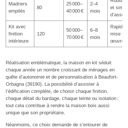
Robuste
Madriers
25 000–
2–4
80
et simpli
empilés
40 000 €
mois
d’assem
Kit avec
Rapidité
50 000–
6–8
finition
120
mise en
70 000 €
mois
intérieure
œuvre
Réalisation emblématique, la maison en kit séduit
chaque année un nombre croissant de ménages en
quête d’autonomie et de personnalisation à Beaufort-
Orbagna (39190). La possibilité d’assister à
l’édification complète, de choisir chaque finition,
chaque détail du bardage, chaque teinte ou isolation :
tout cela contribue à rendre la maison bois aussi
unique que son propriétaire.
Néanmoins, ce choix demande de s’entourer de