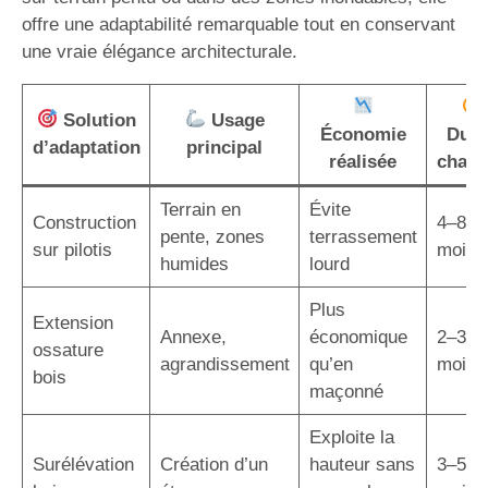
offre une adaptabilité remarquable tout en conservant
une vraie élégance architecturale.
Solution
Usage
Économie
Duré
d’adaptation
principal
réalisée
chant
Terrain en
Évite
Construction
4–8
pente, zones
terrassement
sur pilotis
mois
humides
lourd
Plus
Extension
Annexe,
économique
2–3
ossature
agrandissement
qu’en
mois
bois
maçonné
Exploite la
Surélévation
Création d’un
hauteur sans
3–5