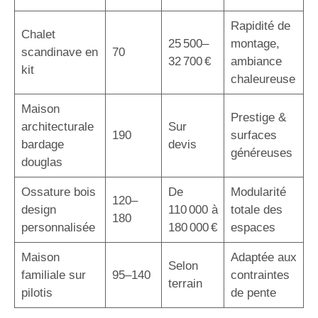
Rapidité de
Chalet
25 500–
montage,
scandinave en
70
32 700 €
ambiance
kit
chaleureuse
Maison
Prestige &
architecturale
Sur
190
surfaces
bardage
devis
généreuses
douglas
Ossature bois
De
Modularité
120–
design
110 000 à
totale des
180
personnalisée
180 000 €
espaces
Maison
Adaptée aux
Selon
familiale sur
95–140
contraintes
terrain
pilotis
de pente