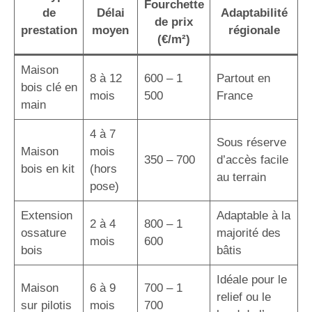
Fourchette
de
Délai
Adaptabilité
de prix
prestation
moyen
régionale
(€/m²)
Maison
8 à 12
600 – 1
Partout en
bois clé en
mois
500
France
main
4 à 7
Sous réserve
Maison
mois
350 – 700
d’accès facile
bois en kit
(hors
au terrain
pose)
Extension
Adaptable à la
2 à 4
800 – 1
ossature
majorité des
mois
600
bois
bâtis
Idéale pour le
Maison
6 à 9
700 – 1
relief ou le
sur pilotis
mois
700