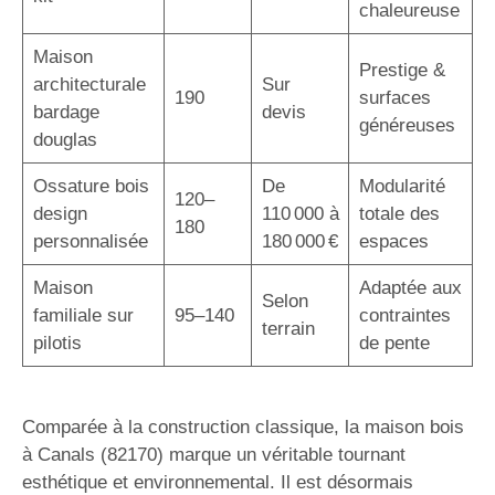
chaleureuse
Maison
Prestige &
architecturale
Sur
190
surfaces
bardage
devis
généreuses
douglas
Ossature bois
De
Modularité
120–
design
110 000 à
totale des
180
personnalisée
180 000 €
espaces
Maison
Adaptée aux
Selon
familiale sur
95–140
contraintes
terrain
pilotis
de pente
Comparée à la construction classique, la maison bois
à Canals (82170) marque un véritable tournant
esthétique et environnemental. Il est désormais