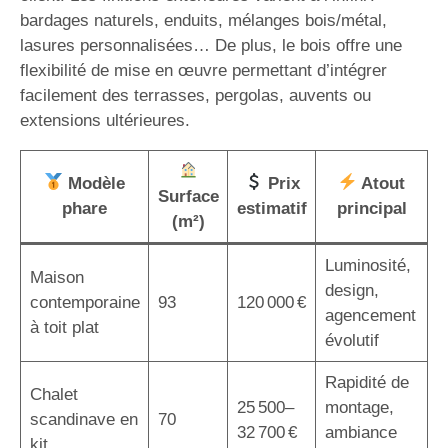
bardages naturels, enduits, mélanges bois/métal,
lasures personnalisées… De plus, le bois offre une
flexibilité de mise en œuvre permettant d’intégrer
facilement des terrasses, pergolas, auvents ou
extensions ultérieures.
Modèle
Prix
Atout
Surface
phare
estimatif
principal
(m²)
Luminosité,
Maison
design,
contemporaine
93
120 000 €
agencement
à toit plat
évolutif
Rapidité de
Chalet
25 500–
montage,
scandinave en
70
32 700 €
ambiance
kit