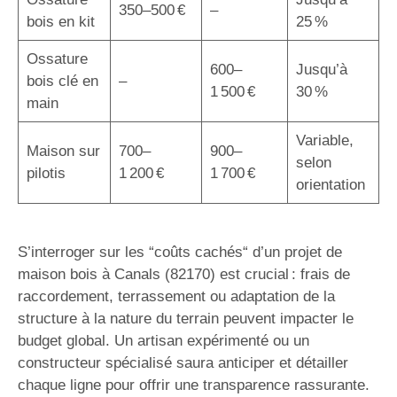
350–500 €
–
bois en kit
25 %
Ossature
600–
Jusqu’à
bois clé en
–
1 500 €
30 %
main
Variable,
Maison sur
700–
900–
selon
pilotis
1 200 €
1 700 €
orientation
S’interroger sur les “coûts cachés“ d’un projet de
maison bois à Canals (82170) est crucial : frais de
raccordement, terrassement ou adaptation de la
structure à la nature du terrain peuvent impacter le
budget global. Un artisan expérimenté ou un
constructeur spécialisé saura anticiper et détailler
chaque ligne pour offrir une transparence rassurante.