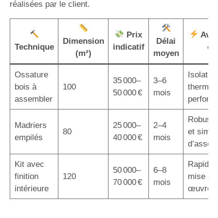
réalisées par le client.
Prix
Avan
Dimension
Délai
Technique
indicatif
cl
(m²)
moyen
Ossature
Isolatio
35 000–
3–6
bois à
100
thermiq
50 000 €
mois
assembler
perform
Robuste
Madriers
25 000–
2–4
80
et simpli
empilés
40 000 €
mois
d’assem
Kit avec
Rapidité
50 000–
6–8
finition
120
mise en
70 000 €
mois
intérieure
œuvre