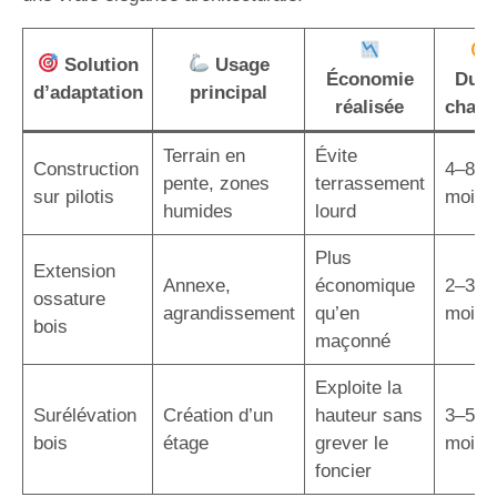
Solution
Usage
Économie
Duré
d’adaptation
principal
réalisée
chant
Terrain en
Évite
Construction
4–8
pente, zones
terrassement
sur pilotis
mois
humides
lourd
Plus
Extension
Annexe,
économique
2–3
ossature
agrandissement
qu’en
mois
bois
maçonné
Exploite la
Surélévation
Création d’un
hauteur sans
3–5
bois
étage
grever le
mois
foncier