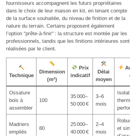
fournisseurs accompagnent les futurs propriétaires
dans le choix de leur maison en kit, en tenant compte
de la surface souhaitée, du niveau de finition et de la
nature du terrain. Certains proposent également
l’option “prête-à-finir“ : la structure est montée par les
professionnels, tandis que les finitions intérieures sont
réalisées par le client.
Prix
Avan
Dimension
Délai
Technique
indicatif
cl
(m²)
moyen
Ossature
Isolatio
35 000–
3–6
bois à
100
thermiq
50 000 €
mois
assembler
perform
Robuste
Madriers
25 000–
2–4
80
et simpli
empilés
40 000 €
mois
d’assem