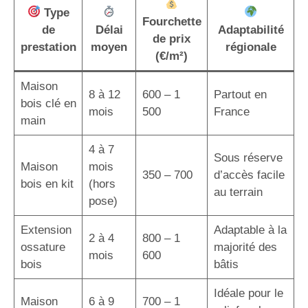
Type
Fourchette
de
Délai
Adaptabilité
de prix
prestation
moyen
régionale
(€/m²)
Maison
8 à 12
600 – 1
Partout en
bois clé en
mois
500
France
main
4 à 7
Sous réserve
Maison
mois
350 – 700
d’accès facile
bois en kit
(hors
au terrain
pose)
Extension
Adaptable à la
2 à 4
800 – 1
ossature
majorité des
mois
600
bois
bâtis
Idéale pour le
Maison
6 à 9
700 – 1