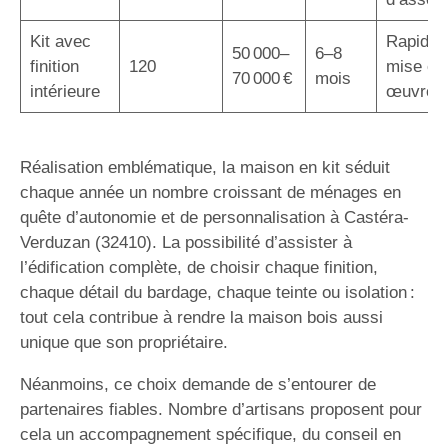
Kit avec
Rapidité
50 000–
6–8
finition
120
mise en
70 000 €
mois
intérieure
œuvre
Réalisation emblématique, la maison en kit séduit
chaque année un nombre croissant de ménages en
quête d’autonomie et de personnalisation à Castéra-
Verduzan (32410). La possibilité d’assister à
l’édification complète, de choisir chaque finition,
chaque détail du bardage, chaque teinte ou isolation :
tout cela contribue à rendre la maison bois aussi
unique que son propriétaire.
Néanmoins, ce choix demande de s’entourer de
partenaires fiables. Nombre d’artisans proposent pour
cela un accompagnement spécifique, du conseil en