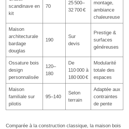
25 500–
montage,
scandinave en
70
32 700 €
ambiance
kit
chaleureuse
Maison
Prestige &
architecturale
Sur
190
surfaces
bardage
devis
généreuses
douglas
Ossature bois
De
Modularité
120–
design
110 000 à
totale des
180
personnalisée
180 000 €
espaces
Maison
Adaptée aux
Selon
familiale sur
95–140
contraintes
terrain
pilotis
de pente
Comparée à la construction classique, la maison bois