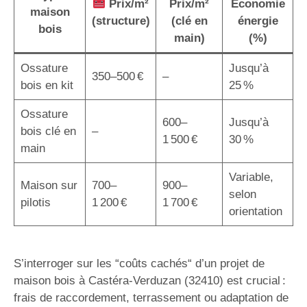
Prix/m²
Prix/m²
Économie
maison
(structure)
(clé en
énergie
bois
main)
(%)
Ossature
Jusqu’à
350–500 €
–
bois en kit
25 %
Ossature
600–
Jusqu’à
bois clé en
–
1 500 €
30 %
main
Variable,
Maison sur
700–
900–
selon
pilotis
1 200 €
1 700 €
orientation
S’interroger sur les “coûts cachés“ d’un projet de
maison bois à Castéra-Verduzan (32410) est crucial :
frais de raccordement, terrassement ou adaptation de