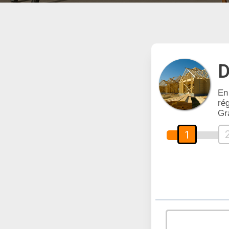
D
En
rég
Gr
1