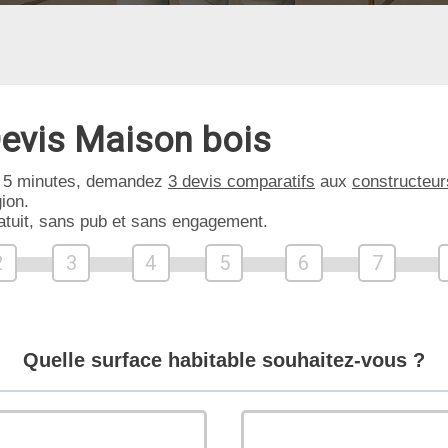
evis Maison bois
 5 minutes, demandez
3 devis comparatifs
aux
constructeur
ion.
atuit, sans pub et sans engagement.
2
3
4
5
6
7
Quelle surface habitable souhaitez-vous ?