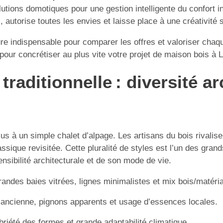
utions domotiques pour une gestion intelligente du confort int
 autorise toutes les envies et laisse place à une créativité 
e indispensable pour comparer les offres et valoriser chaq
pour concrétiser au plus vite votre projet de maison bois à 
raditionnelle : diversité a
s à un simple chalet d’alpage. Les artisans du bois rivali
ique revisitée. Cette pluralité de styles est l’un des grands
ensibilité architecturale et de son mode de vie.
grandes baies vitrées, lignes minimalistes et mix bois/matér
’ancienne, pignons apparents et usage d’essences locales.
riété des formes et grande adaptabilité climatique.