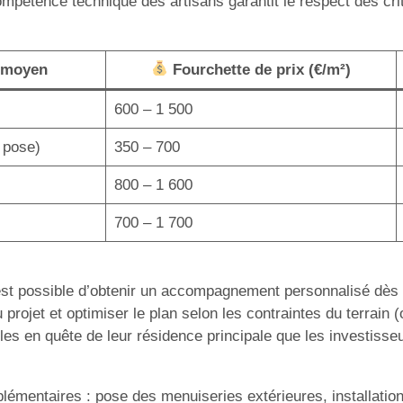
 compétence technique des artisans garantit le respect des cr
 moyen
Fourchette de prix (€/m²)
600 – 1 500
 pose)
350 – 700
800 – 1 600
700 – 1 700
l est possible d’obtenir un accompagnement personnalisé dè
 du projet et optimiser le plan selon les contraintes du terrai
lles en quête de leur résidence principale que les investisse
plémentaires : pose des menuiseries extérieures, installat