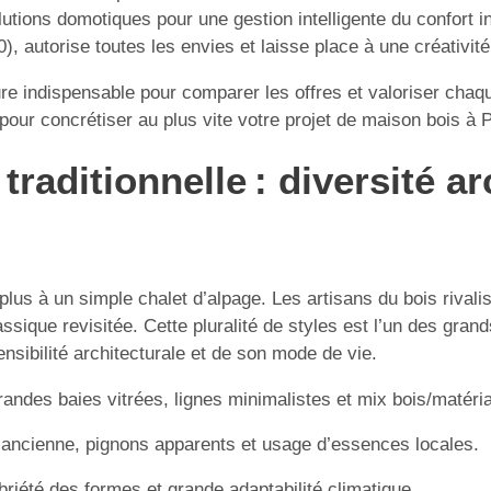
utions domotiques pour une gestion intelligente du confort int
0), autorise toutes les envies et laisse place à une créativit
e indispensable pour comparer les offres et valoriser chaq
pour concrétiser au plus vite votre projet de maison bois à P
aditionnelle : diversité arc
plus à un simple chalet d’alpage. Les artisans du bois riva
ique revisitée. Cette pluralité de styles est l’un des grands
ensibilité architecturale et de son mode de vie.
grandes baies vitrées, lignes minimalistes et mix bois/matér
’ancienne, pignons apparents et usage d’essences locales.
riété des formes et grande adaptabilité climatique.