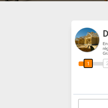
D
En
rég
Gr
1