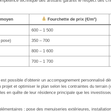
 compétence technique des artisans garantit le respect des cr
 moyen
Fourchette de prix (€/m²)
600 – 1 500
 pose)
350 – 700
800 – 1 600
700 – 1 700
, il est possible d’obtenir un accompagnement personnalisé d
 du projet et optimiser le plan selon les contraintes du terrai
lles en quête de leur résidence principale que les investisse
plémentaires : pose des menuiseries extérieures, installat