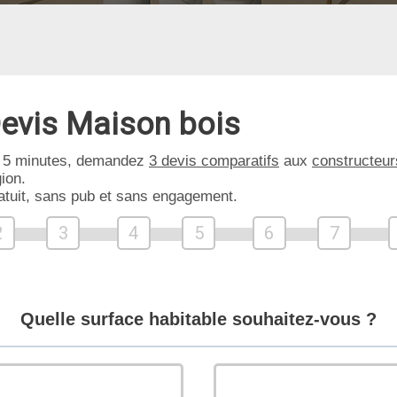
evis Maison bois
 5 minutes, demandez
3 devis comparatifs
aux
constructeur
ion.
atuit, sans pub et sans engagement.
2
3
4
5
6
7
Quelle surface habitable souhaitez-vous ?