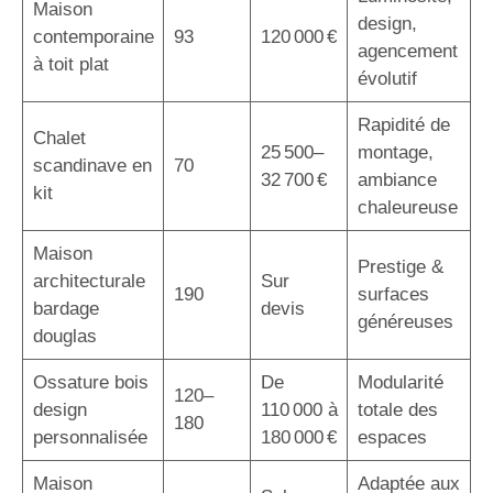
Maison
design,
contemporaine
93
120 000 €
agencement
à toit plat
évolutif
Rapidité de
Chalet
25 500–
montage,
scandinave en
70
32 700 €
ambiance
kit
chaleureuse
Maison
Prestige &
architecturale
Sur
190
surfaces
bardage
devis
généreuses
douglas
Ossature bois
De
Modularité
120–
design
110 000 à
totale des
180
personnalisée
180 000 €
espaces
Maison
Adaptée aux