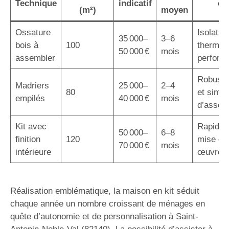
Technique
indicatif
cl
(m²)
moyen
Ossature
Isolatio
35 000–
3–6
bois à
100
thermiq
50 000 €
mois
assembler
perform
Robuste
Madriers
25 000–
2–4
80
et simpli
empilés
40 000 €
mois
d’assem
Kit avec
Rapidité
50 000–
6–8
finition
120
mise en
70 000 €
mois
intérieure
œuvre
Réalisation emblématique, la maison en kit séduit
chaque année un nombre croissant de ménages en
quête d’autonomie et de personnalisation à Saint-