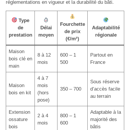
réglementations en vigueur et la durabilité du bâti.
Type
Fourchette
de
Délai
Adaptabilité
de prix
prestation
moyen
régionale
(€/m²)
Maison
8 à 12
600 – 1
Partout en
bois clé en
mois
500
France
main
4 à 7
Sous réserve
Maison
mois
350 – 700
d’accès facile
bois en kit
(hors
au terrain
pose)
Extension
Adaptable à la
2 à 4
800 – 1
ossature
majorité des
mois
600
bois
bâtis