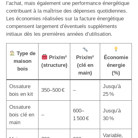
l’achat, mais également une performance énergétique
contribuant à la maîtrise des dépenses quotidiennes.
Les économies réalisées sur la facture énergétique
compensent largement d’éventuels suppléments
initiaux dès les premières années d’utilisation.
Type de
Prix/m²
Prix/m²
Économie
maison
(structure)
(clé en
énergie
bois
main)
(%)
Ossature
Jusqu’à
350–500 €
–
bois en kit
25 %
Ossature
600–
Jusqu’à
bois clé en
–
1 500 €
30 %
main
Variable,