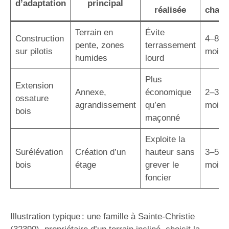
d’adaptation
principal
réalisée
chant
Terrain en
Évite
Construction
4–8
pente, zones
terrassement
sur pilotis
mois
humides
lourd
Plus
Extension
Annexe,
économique
2–3
ossature
agrandissement
qu’en
mois
bois
maçonné
Exploite la
Surélévation
Création d’un
hauteur sans
3–5
bois
étage
grever le
mois
foncier
Illustration typique : une famille à Sainte-Christie