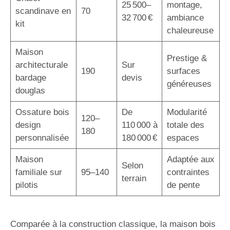
25 500–
montage,
scandinave en
70
32 700 €
ambiance
kit
chaleureuse
Maison
Prestige &
architecturale
Sur
190
surfaces
bardage
devis
généreuses
douglas
Ossature bois
De
Modularité
120–
design
110 000 à
totale des
180
personnalisée
180 000 €
espaces
Maison
Adaptée aux
Selon
familiale sur
95–140
contraintes
terrain
pilotis
de pente
Comparée à la construction classique, la maison bois