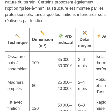
nature du terrain. Certains proposent également
l’option “prête-à-finir“ : la structure est montée par les
professionnels, tandis que les finitions intérieures sont
réalisées par le client.
Prix
Avan
Dimension
Délai
Technique
indicatif
cl
(m²)
moyen
Ossature
Isolatio
35 000–
3–6
bois à
100
thermiq
50 000 €
mois
assembler
perform
Robuste
Madriers
25 000–
2–4
80
et simpli
empilés
40 000 €
mois
d’assem
Kit avec
Rapidité
50 000–
6–8
finition
120
mise en