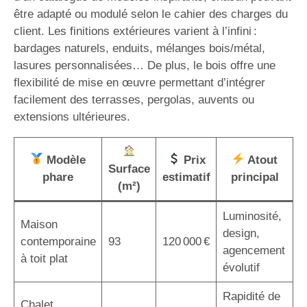
être adapté ou modulé selon le cahier des charges du
client. Les finitions extérieures varient à l’infini :
bardages naturels, enduits, mélanges bois/métal,
lasures personnalisées… De plus, le bois offre une
flexibilité de mise en œuvre permettant d’intégrer
facilement des terrasses, pergolas, auvents ou
extensions ultérieures.
Modèle
Prix
Atout
Surface
phare
estimatif
principal
(m²)
Luminosité,
Maison
design,
contemporaine
93
120 000 €
agencement
à toit plat
évolutif
Rapidité de
Chalet