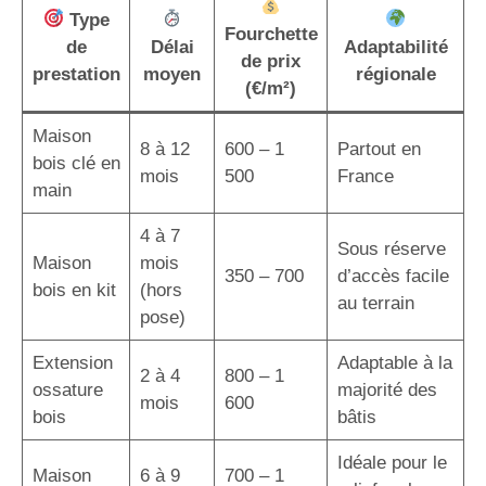
Type
Fourchette
de
Délai
Adaptabilité
de prix
prestation
moyen
régionale
(€/m²)
Maison
8 à 12
600 – 1
Partout en
bois clé en
mois
500
France
main
4 à 7
Sous réserve
Maison
mois
350 – 700
d’accès facile
bois en kit
(hors
au terrain
pose)
Extension
Adaptable à la
2 à 4
800 – 1
ossature
majorité des
mois
600
bois
bâtis
Idéale pour le
Maison
6 à 9
700 – 1