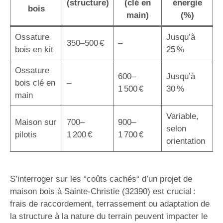
(structure)
(clé en
énergie
bois
main)
(%)
Ossature
Jusqu’à
350–500 €
–
bois en kit
25 %
Ossature
600–
Jusqu’à
bois clé en
–
1 500 €
30 %
main
Variable,
Maison sur
700–
900–
selon
pilotis
1 200 €
1 700 €
orientation
S’interroger sur les “coûts cachés“ d’un projet de
maison bois à Sainte-Christie (32390) est crucial :
frais de raccordement, terrassement ou adaptation de
la structure à la nature du terrain peuvent impacter le