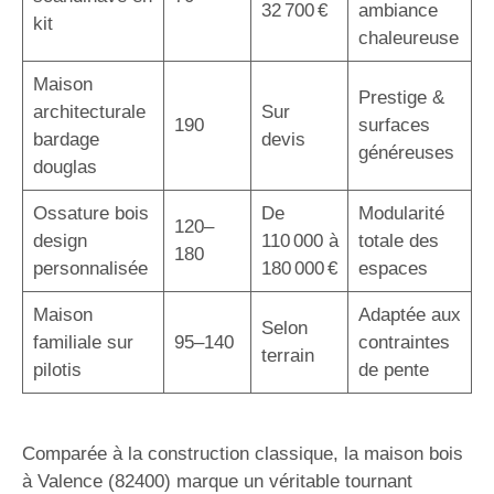
32 700 €
ambiance
kit
chaleureuse
Maison
Prestige &
architecturale
Sur
190
surfaces
bardage
devis
généreuses
douglas
Ossature bois
De
Modularité
120–
design
110 000 à
totale des
180
personnalisée
180 000 €
espaces
Maison
Adaptée aux
Selon
familiale sur
95–140
contraintes
terrain
pilotis
de pente
Comparée à la construction classique, la maison bois
à Valence (82400) marque un véritable tournant