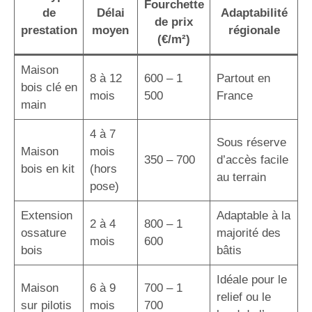
Fourchette
de
Délai
Adaptabilité
de prix
prestation
moyen
régionale
(€/m²)
Maison
8 à 12
600 – 1
Partout en
bois clé en
mois
500
France
main
4 à 7
Sous réserve
Maison
mois
350 – 700
d’accès facile
bois en kit
(hors
au terrain
pose)
Extension
Adaptable à la
2 à 4
800 – 1
ossature
majorité des
mois
600
bois
bâtis
Idéale pour le
Maison
6 à 9
700 – 1
relief ou le
sur pilotis
mois
700