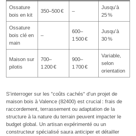
Ossature
Jusqu’à
350–500 €
–
bois en kit
25 %
Ossature
600–
Jusqu’à
bois clé en
–
1 500 €
30 %
main
Variable,
Maison sur
700–
900–
selon
pilotis
1 200 €
1 700 €
orientation
S’interroger sur les “coûts cachés“ d’un projet de
maison bois à Valence (82400) est crucial : frais de
raccordement, terrassement ou adaptation de la
structure à la nature du terrain peuvent impacter le
budget global. Un artisan expérimenté ou un
constructeur spécialisé saura anticiper et détailler