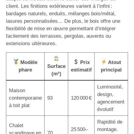
client. Les finitions extérieures varient à l’infini :
bardages naturels, enduits, mélanges bois/métal,
lasures personnalisées… De plus, le bois offre une
flexibilité de mise en œuvre permettant d’intégrer
facilement des terrasses, pergolas, auvents ou
extensions ultérieures.
Modèle
Prix
Atout
Surface
phare
estimatif
principal
(m²)
Luminosité,
Maison
design,
contemporaine
93
120 000 €
agencement
à toit plat
évolutif
Rapidité de
Chalet
25 500–
montage,
scandinave en
70