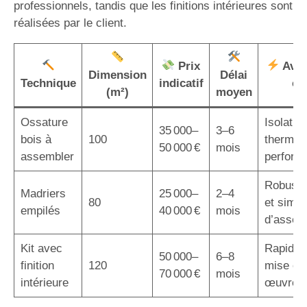
professionnels, tandis que les finitions intérieures sont
réalisées par le client.
Prix
Avan
Dimension
Délai
Technique
indicatif
cl
(m²)
moyen
Ossature
Isolatio
35 000–
3–6
bois à
100
thermiq
50 000 €
mois
assembler
perform
Robuste
Madriers
25 000–
2–4
80
et simpli
empilés
40 000 €
mois
d’assem
Kit avec
Rapidité
50 000–
6–8
finition
120
mise en
70 000 €
mois
intérieure
œuvre