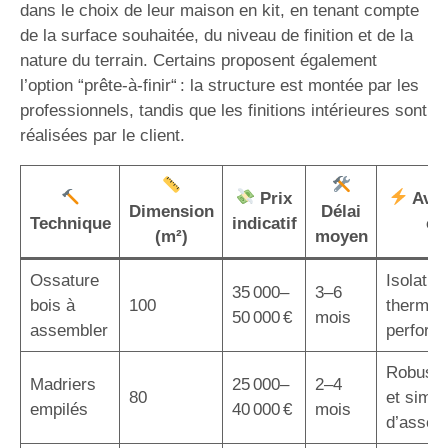
dans le choix de leur maison en kit, en tenant compte
de la surface souhaitée, du niveau de finition et de la
nature du terrain. Certains proposent également
l’option “prête-à-finir“ : la structure est montée par les
professionnels, tandis que les finitions intérieures sont
réalisées par le client.
Prix
Avan
Dimension
Délai
Technique
indicatif
cl
(m²)
moyen
Ossature
Isolatio
35 000–
3–6
bois à
100
thermiq
50 000 €
mois
assembler
perform
Robuste
Madriers
25 000–
2–4
80
et simpli
empilés
40 000 €
mois
d’assem