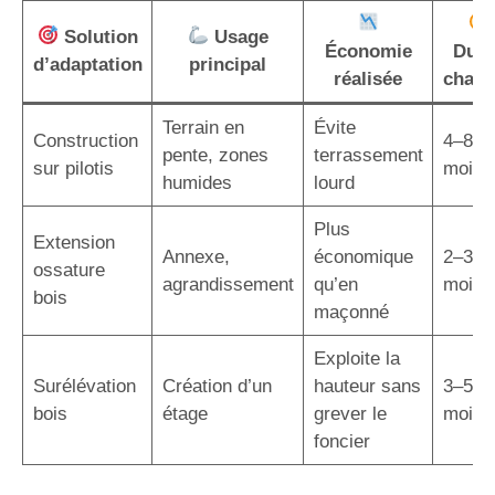
Solution
Usage
Économie
Duré
d’adaptation
principal
réalisée
chant
Terrain en
Évite
Construction
4–8
pente, zones
terrassement
sur pilotis
mois
humides
lourd
Plus
Extension
Annexe,
économique
2–3
ossature
agrandissement
qu’en
mois
bois
maçonné
Exploite la
Surélévation
Création d’un
hauteur sans
3–5
bois
étage
grever le
mois
foncier