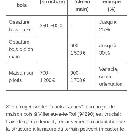
(structure)
(clé en
énergie
bois
main)
(%)
Ossature
Jusqu’à
350–500 €
–
bois en kit
25 %
Ossature
600–
Jusqu’à
bois clé en
–
1 500 €
30 %
main
Variable,
Maison sur
700–
900–
selon
pilotis
1 200 €
1 700 €
orientation
S’interroger sur les “coûts cachés“ d’un projet de
maison bois à Villeneuve-le-Roi (94290) est crucial :
frais de raccordement, terrassement ou adaptation de
la structure à la nature du terrain peuvent impacter le