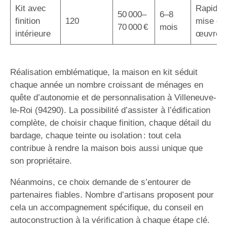
Kit avec
Rapidité
50 000–
6–8
finition
120
mise en
70 000 €
mois
intérieure
œuvre
Réalisation emblématique, la maison en kit séduit
chaque année un nombre croissant de ménages en
quête d’autonomie et de personnalisation à Villeneuve-
le-Roi (94290). La possibilité d’assister à l’édification
complète, de choisir chaque finition, chaque détail du
bardage, chaque teinte ou isolation : tout cela
contribue à rendre la maison bois aussi unique que
son propriétaire.
Néanmoins, ce choix demande de s’entourer de
partenaires fiables. Nombre d’artisans proposent pour
cela un accompagnement spécifique, du conseil en
autoconstruction à la vérification à chaque étape clé.