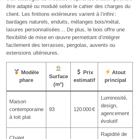
être adapté ou modulé selon le cahier des charges du
client. Les finitions extérieures varient à l’infini :
bardages naturels, enduits, mélanges bois/métal,
lasures personnalisées… De plus, le bois offre une
flexibilité de mise en œuvre permettant d’intégrer
facilement des terrasses, pergolas, auvents ou
extensions ultérieures.
Modèle
Prix
Atout
Surface
phare
estimatif
principal
(m²)
Luminosité,
Maison
design,
contemporaine
93
120 000 €
agencement
à toit plat
évolutif
Rapidité de
Chalet