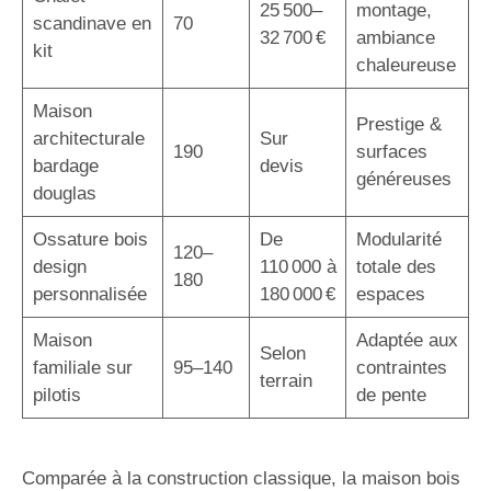
25 500–
montage,
scandinave en
70
32 700 €
ambiance
kit
chaleureuse
Maison
Prestige &
architecturale
Sur
190
surfaces
bardage
devis
généreuses
douglas
Ossature bois
De
Modularité
120–
design
110 000 à
totale des
180
personnalisée
180 000 €
espaces
Maison
Adaptée aux
Selon
familiale sur
95–140
contraintes
terrain
pilotis
de pente
Comparée à la construction classique, la maison bois