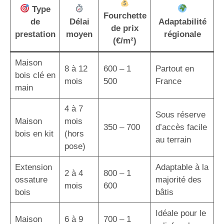
Type
Fourchette
de
Délai
Adaptabilité
de prix
prestation
moyen
régionale
(€/m²)
Maison
8 à 12
600 – 1
Partout en
bois clé en
mois
500
France
main
4 à 7
Sous réserve
Maison
mois
350 – 700
d’accès facile
bois en kit
(hors
au terrain
pose)
Extension
Adaptable à la
2 à 4
800 – 1
ossature
majorité des
mois
600
bois
bâtis
Idéale pour le
Maison
6 à 9
700 – 1