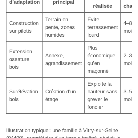
d’adaptation
principal
réalisée
chant
Terrain en
Évite
Construction
4–8
pente, zones
terrassement
sur pilotis
mois
humides
lourd
Plus
Extension
Annexe,
économique
2–3
ossature
agrandissement
qu’en
mois
bois
maçonné
Exploite la
Surélévation
Création d’un
hauteur sans
3–5
bois
étage
grever le
mois
foncier
Illustration typique : une famille à Vitry-sur-Seine