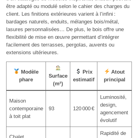
être adapté ou modulé selon le cahier des charges du
client. Les finitions extérieures varient à l’infini :
bardages naturels, enduits, mélanges bois/métal,
lasures personnalisées… De plus, le bois offre une
flexibilité de mise en œuvre permettant d’intégrer
facilement des terrasses, pergolas, auvents ou
extensions ultérieures.
Modèle
Prix
Atout
Surface
phare
estimatif
principal
(m²)
Luminosité,
Maison
design,
contemporaine
93
120 000 €
agencement
à toit plat
évolutif
Rapidité de
Chalet