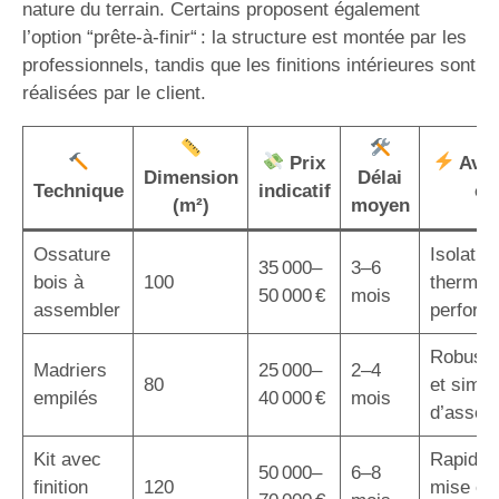
nature du terrain. Certains proposent également
l’option “prête-à-finir“ : la structure est montée par les
professionnels, tandis que les finitions intérieures sont
réalisées par le client.
Prix
Avan
Dimension
Délai
Technique
indicatif
cl
(m²)
moyen
Ossature
Isolatio
35 000–
3–6
bois à
100
thermiq
50 000 €
mois
assembler
perform
Robuste
Madriers
25 000–
2–4
80
et simpli
empilés
40 000 €
mois
d’assem
Kit avec
Rapidité
50 000–
6–8
finition
120
mise en