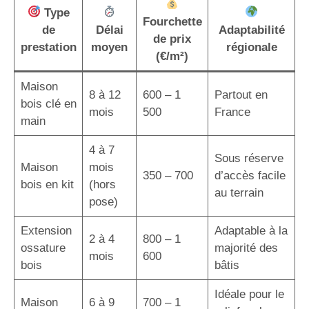
Type
Fourchette
de
Délai
Adaptabilité
de prix
prestation
moyen
régionale
(€/m²)
Maison
8 à 12
600 – 1
Partout en
bois clé en
mois
500
France
main
4 à 7
Sous réserve
Maison
mois
350 – 700
d’accès facile
bois en kit
(hors
au terrain
pose)
Extension
Adaptable à la
2 à 4
800 – 1
ossature
majorité des
mois
600
bois
bâtis
Idéale pour le
Maison
6 à 9
700 – 1