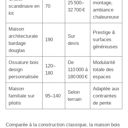
25 500–
montage,
scandinave en
70
32 700 €
ambiance
kit
chaleureuse
Maison
Prestige &
architecturale
Sur
190
surfaces
bardage
devis
généreuses
douglas
Ossature bois
De
Modularité
120–
design
110 000 à
totale des
180
personnalisée
180 000 €
espaces
Maison
Adaptée aux
Selon
familiale sur
95–140
contraintes
terrain
pilotis
de pente
Comparée à la construction classique, la maison bois