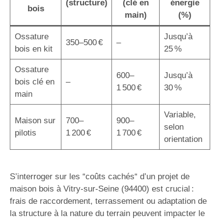
(structure)
(clé en
énergie
bois
main)
(%)
Ossature
Jusqu’à
350–500 €
–
bois en kit
25 %
Ossature
600–
Jusqu’à
bois clé en
–
1 500 €
30 %
main
Variable,
Maison sur
700–
900–
selon
pilotis
1 200 €
1 700 €
orientation
S’interroger sur les “coûts cachés“ d’un projet de
maison bois à Vitry-sur-Seine (94400) est crucial :
frais de raccordement, terrassement ou adaptation de
la structure à la nature du terrain peuvent impacter le