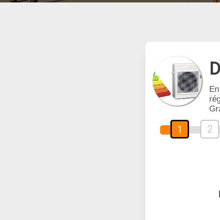
D
En
rég
Gr
2
1