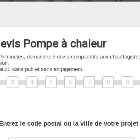
evis Pompe à chaleur
 5 minutes, demandez
3 devis comparatifs
aux
chauffagiste
ion.
atuit, sans pub et sans engagement.
3
4
5
6
7
8
9
Entrez le code postal ou la ville de votre projet 