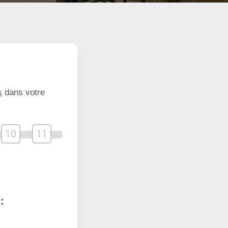
s
dans votre
10
11
: