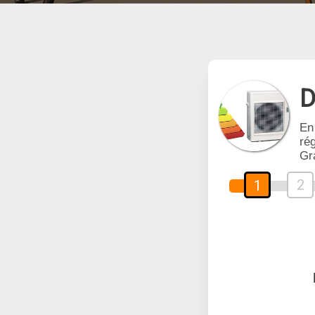
D
En
rég
Gr
2
1