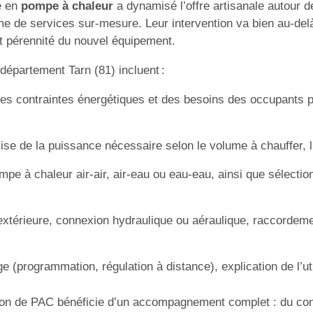
e en
pompe à chaleur
a dynamisé l’offre artisanale autour d
 de services sur-mesure. Leur intervention va bien au-delà d
et pérennité du nouvel équipement.
département Tarn (81) incluent :
es contraintes énergétiques et des besoins des occupants p
se de la puissance nécessaire selon le volume à chauffer, l’i
mpe à chaleur air-air, air-eau ou eau-eau, ainsi que sélect
extérieure, connexion hydraulique ou aéraulique, raccordem
 (programmation, régulation à distance), explication de l’ut
lation de PAC bénéficie d’un accompagnement complet : du co