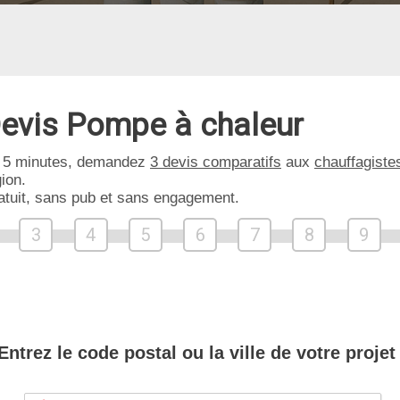
evis Pompe à chaleur
 5 minutes, demandez
3 devis comparatifs
aux
chauffagiste
ion.
atuit, sans pub et sans engagement.
3
4
5
6
7
8
9
Entrez le code postal ou la ville de votre projet 