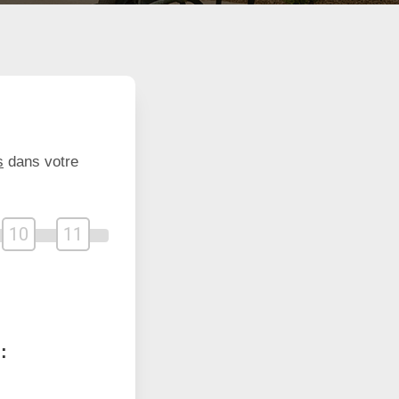
s
dans votre
10
11
: