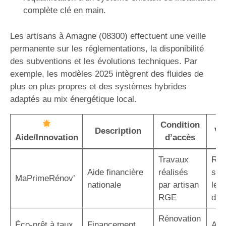
complète clé en main.
Les artisans à Amagne (08300) effectuent une veille
permanente sur les réglementations, la disponibilité
des subventions et les évolutions techniques. Par
exemple, les modèles 2025 intègrent des fluides de
plus en plus propres et des systèmes hybrides
adaptés au mix énergétique local.
Condition
Description
Va
Aide/Innovation
d’accès
Travaux
Réd
Aide financière
réalisés
sig
MaPrimeRénov’
nationale
par artisan
le c
RGE
d’in
Rénovation
Éco-prêt à taux
Financement
Auc