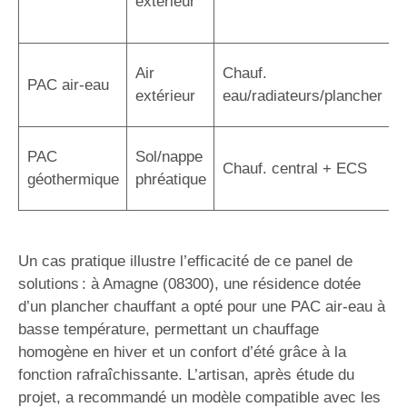
extérieur
r
a
C
Air
Chauf.
PAC air-eau
r
extérieur
eau/radiateurs/plancher
é
R
PAC
Sol/nappe
Chauf. central + ECS
s
géothermique
phréatique
i
Un cas pratique illustre l’efficacité de ce panel de
solutions : à Amagne (08300), une résidence dotée
d’un plancher chauffant a opté pour une PAC air-eau à
basse température, permettant un chauffage
homogène en hiver et un confort d’été grâce à la
fonction rafraîchissante. L’artisan, après étude du
projet, a recommandé un modèle compatible avec les