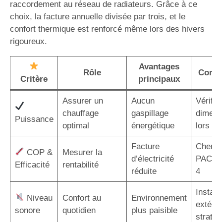
raccordement au réseau de radiateurs. Grâce à ce
choix, la facture annuelle divisée par trois, et le
confort thermique est renforcé même lors des hivers
rigoureux.
Avantages
Rôle
Consei
Critère
principaux
Assurer un
Aucun
Vérifier
chauffage
gaspillage
dimens
Puissance
optimal
énergétique
lors de 
Facture
Cherch
COP &
Mesurer la
d’électricité
PAC a
Efficacité
rentabilité
réduite
4
Installe
Niveau
Confort au
Environnement
extérie
sonore
quotidien
plus paisible
straté