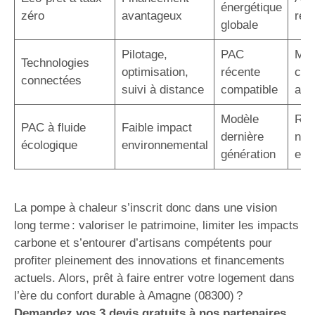
énergétique
zéro
avantageux
rem
globale
Pilotage,
PAC
Maî
Technologies
optimisation,
récente
con
connectées
suivi à distance
compatible
acc
Modèle
Rép
PAC à fluide
Faible impact
dernière
nor
écologique
environnemental
génération
eur
La pompe à chaleur s’inscrit donc dans une vision
long terme : valoriser le patrimoine, limiter les impacts
carbone et s’entourer d’artisans compétents pour
profiter pleinement des innovations et financements
actuels. Alors, prêt à faire entrer votre logement dans
l’ère du confort durable à Amagne (08300) ?
Demandez vos 3 devis gratuits à nos partenaires