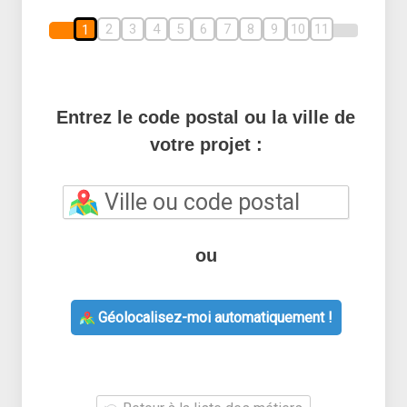
2
3
4
5
6
7
8
9
10
11
1
Entrez le code postal ou la ville de
votre projet :
ou
Géolocalisez-moi automatiquement !