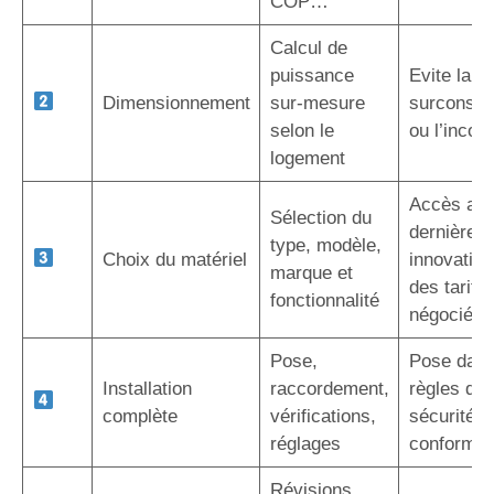
COP…
Calcul de
puissance
Evite la
Dimensionnement
sur-mesure
surconso
selon le
ou l’inconf
logement
Accès au
Sélection du
dernières
type, modèle,
Choix du matériel
innovation
marque et
des tarifs
fonctionnalité
négociés
Pose,
Pose dans
Installation
raccordement,
règles de l
complète
vérifications,
sécurité e
réglages
conformit
Révisions,