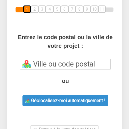
2
3
4
5
6
7
8
9
10
11
1
Entrez le code postal ou la ville de
votre projet :
ou
Géolocalisez-moi automatiquement !