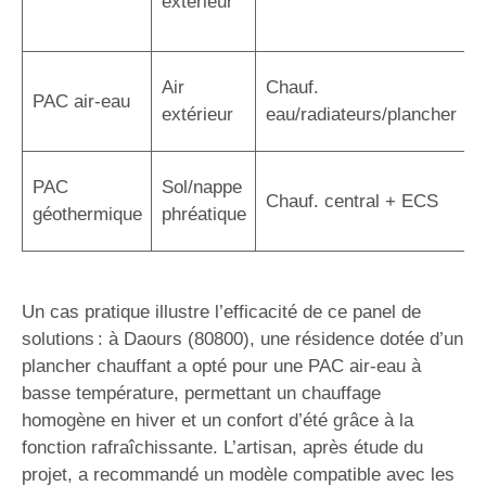
extérieur
r
a
C
Air
Chauf.
PAC air-eau
r
extérieur
eau/radiateurs/plancher
é
R
PAC
Sol/nappe
Chauf. central + ECS
s
géothermique
phréatique
i
Un cas pratique illustre l’efficacité de ce panel de
solutions : à Daours (80800), une résidence dotée d’un
plancher chauffant a opté pour une PAC air-eau à
basse température, permettant un chauffage
homogène en hiver et un confort d’été grâce à la
fonction rafraîchissante. L’artisan, après étude du
projet, a recommandé un modèle compatible avec les