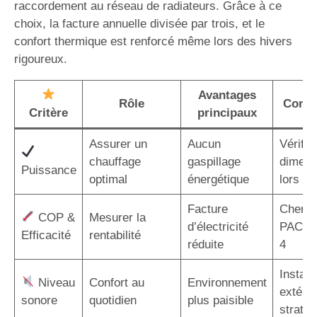
raccordement au réseau de radiateurs. Grâce à ce
choix, la facture annuelle divisée par trois, et le
confort thermique est renforcé même lors des hivers
rigoureux.
Avantages
Rôle
Consei
Critère
principaux
Assurer un
Aucun
Vérifier
chauffage
gaspillage
dimens
Puissance
optimal
énergétique
lors de 
Facture
Cherch
COP &
Mesurer la
d’électricité
PAC a
Efficacité
rentabilité
réduite
4
Installe
Niveau
Confort au
Environnement
extérie
sonore
quotidien
plus paisible
straté