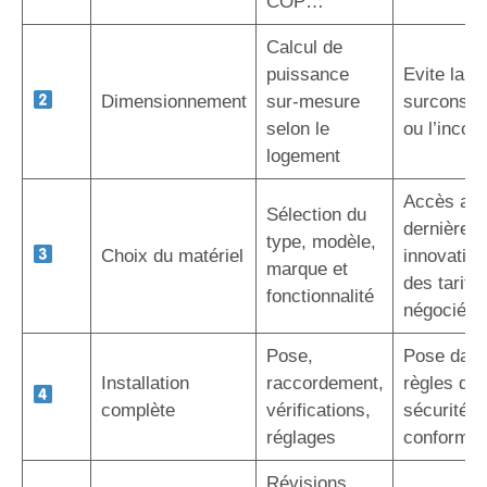
COP…
Calcul de
puissance
Evite la
Dimensionnement
sur-mesure
surconso
selon le
ou l’inconf
logement
Accès au
Sélection du
dernières
type, modèle,
Choix du matériel
innovation
marque et
des tarifs
fonctionnalité
négociés
Pose,
Pose dans
Installation
raccordement,
règles de l
complète
vérifications,
sécurité e
réglages
conformit
Révisions,