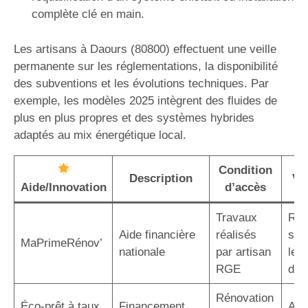
complète clé en main.
Les artisans à Daours (80800) effectuent une veille
permanente sur les réglementations, la disponibilité
des subventions et les évolutions techniques. Par
exemple, les modèles 2025 intègrent des fluides de
plus en plus propres et des systèmes hybrides
adaptés au mix énergétique local.
Condition
Description
Va
Aide/Innovation
d’accès
Travaux
Réd
Aide financière
réalisés
sig
MaPrimeRénov’
nationale
par artisan
le c
RGE
d’in
Rénovation
Éco-prêt à taux
Financement
Auc