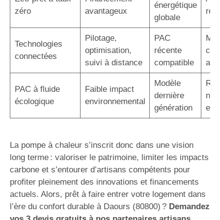
énergétique
zéro
avantageux
rem
globale
Pilotage,
PAC
Maî
Technologies
optimisation,
récente
con
connectées
suivi à distance
compatible
acc
Modèle
Rép
PAC à fluide
Faible impact
dernière
nor
écologique
environnemental
génération
eur
La pompe à chaleur s’inscrit donc dans une vision
long terme : valoriser le patrimoine, limiter les impacts
carbone et s’entourer d’artisans compétents pour
profiter pleinement des innovations et financements
actuels. Alors, prêt à faire entrer votre logement dans
l’ère du confort durable à Daours (80800) ?
Demandez
vos 3 devis gratuits à nos partenaires artisans