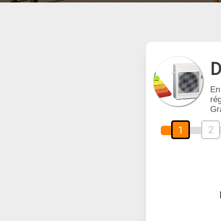
D
En
rég
Gr
2
1