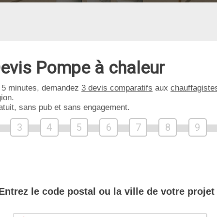
evis Pompe à chaleur
 5 minutes, demandez
3 devis comparatifs
aux
chauffagiste
ion.
atuit, sans pub et sans engagement.
3
4
5
6
7
8
9
Entrez le code postal ou la ville de votre projet 