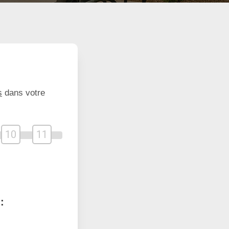
s
dans votre
10
11
: