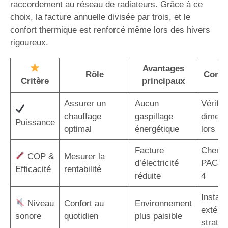
raccordement au réseau de radiateurs. Grâce à ce
choix, la facture annuelle divisée par trois, et le
confort thermique est renforcé même lors des hivers
rigoureux.
Avantages
Rôle
Consei
Critère
principaux
Assurer un
Aucun
Vérifier
chauffage
gaspillage
dimens
Puissance
optimal
énergétique
lors de 
Facture
Cherch
COP &
Mesurer la
d’électricité
PAC a
Efficacité
rentabilité
réduite
4
Installe
Niveau
Confort au
Environnement
extérie
sonore
quotidien
plus paisible
straté