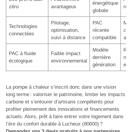
énergétique
zéro
avantageux
rem
globale
Pilotage,
PAC
Maî
Technologies
optimisation,
récente
con
connectées
suivi à distance
compatible
acc
Modèle
Rép
PAC à fluide
Faible impact
dernière
nor
écologique
environnemental
génération
eur
La pompe à chaleur s’inscrit donc dans une vision
long terme : valoriser le patrimoine, limiter les impacts
carbone et s’entourer d’artisans compétents pour
profiter pleinement des innovations et financements
actuels. Alors, prêt à faire entrer votre logement dans
l’ère du confort durable à Lucheux (80600) ?
Demandez vos 3 devis gratuits à nos partenaires