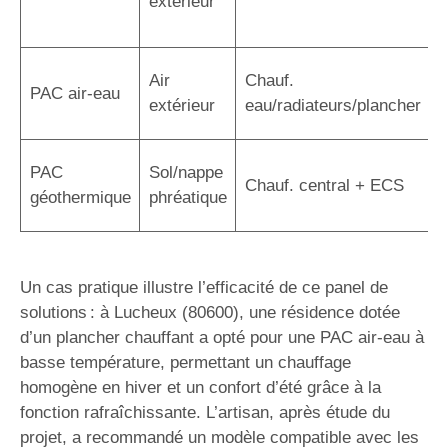
extérieur
r
a
C
Air
Chauf.
PAC air-eau
r
extérieur
eau/radiateurs/plancher
é
R
PAC
Sol/nappe
Chauf. central + ECS
s
géothermique
phréatique
i
Un cas pratique illustre l’efficacité de ce panel de
solutions : à Lucheux (80600), une résidence dotée
d’un plancher chauffant a opté pour une PAC air-eau à
basse température, permettant un chauffage
homogène en hiver et un confort d’été grâce à la
fonction rafraîchissante. L’artisan, après étude du
projet, a recommandé un modèle compatible avec les