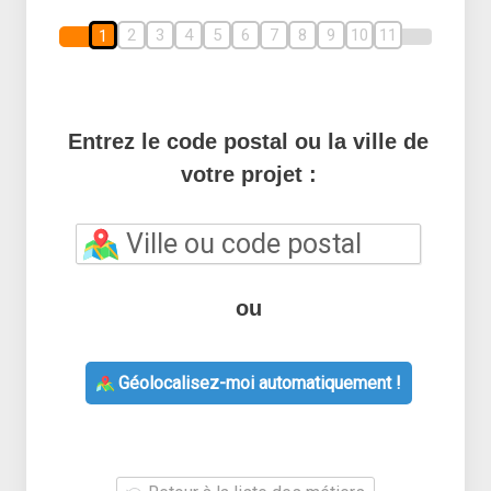
2
3
4
5
6
7
8
9
10
11
1
Entrez le code postal ou la ville de
votre projet :
ou
Géolocalisez-moi automatiquement !