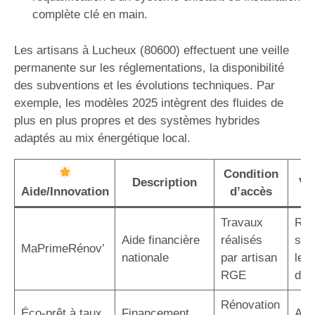
complète clé en main.
Les artisans à Lucheux (80600) effectuent une veille
permanente sur les réglementations, la disponibilité
des subventions et les évolutions techniques. Par
exemple, les modèles 2025 intègrent des fluides de
plus en plus propres et des systèmes hybrides
adaptés au mix énergétique local.
Condition
Description
Va
Aide/Innovation
d’accès
Travaux
Réd
Aide financière
réalisés
sig
MaPrimeRénov’
nationale
par artisan
le c
RGE
d’in
Rénovation
Éco-prêt à taux
Financement
Auc