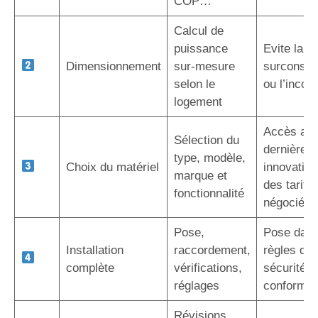
COP…
Calcul de
puissance
Evite la
Dimensionnement
sur-mesure
surconso
selon le
ou l’inconf
logement
Accès au
Sélection du
dernières
type, modèle,
Choix du matériel
innovation
marque et
des tarifs
fonctionnalité
négociés
Pose,
Pose dans
Installation
raccordement,
règles de l
complète
vérifications,
sécurité e
réglages
conformit
Révisions,