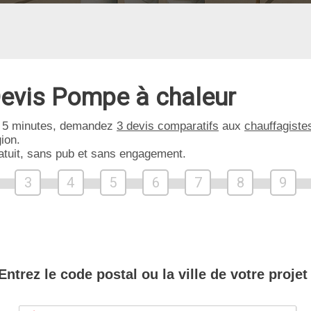
evis Pompe à chaleur
 5 minutes, demandez
3 devis comparatifs
aux
chauffagiste
ion.
atuit, sans pub et sans engagement.
3
4
5
6
7
8
9
Entrez le code postal ou la ville de votre projet 