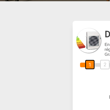
D
En
rég
Gr
2
1