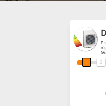
D
En
rég
Gr
2
1