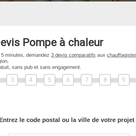
evis Pompe à chaleur
 5 minutes, demandez
3 devis comparatifs
aux
chauffagiste
ion.
atuit, sans pub et sans engagement.
3
4
5
6
7
8
9
Entrez le code postal ou la ville de votre projet 