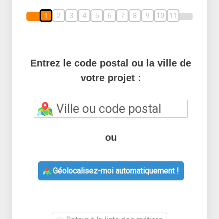
2
3
4
5
6
7
8
9
10
11
1
Entrez le code postal ou la ville de
votre projet :
ou
Géolocalisez-moi automatiquement !