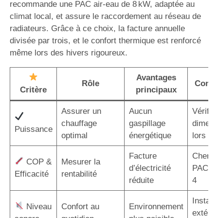
recommande une PAC air-eau de 8 kW, adaptée au
climat local, et assure le raccordement au réseau de
radiateurs. Grâce à ce choix, la facture annuelle
divisée par trois, et le confort thermique est renforcé
même lors des hivers rigoureux.
Avantages
Rôle
Consei
Critère
principaux
Assurer un
Aucun
Vérifier
chauffage
gaspillage
dimens
Puissance
optimal
énergétique
lors de 
Facture
Cherch
COP &
Mesurer la
d’électricité
PAC a
Efficacité
rentabilité
réduite
4
Installe
Niveau
Confort au
Environnement
extérie