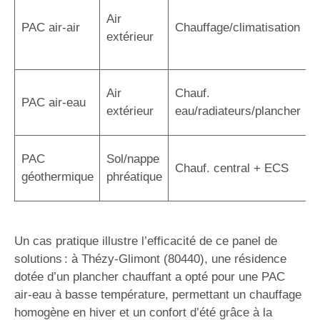
I
Air
r
PAC air-air
Chauffage/climatisation
extérieur
r
a
C
Air
Chauf.
PAC air-eau
r
extérieur
eau/radiateurs/plancher
é
R
PAC
Sol/nappe
Chauf. central + ECS
s
géothermique
phréatique
i
Un cas pratique illustre l’efficacité de ce panel de
solutions : à Thézy-Glimont (80440), une résidence
dotée d’un plancher chauffant a opté pour une PAC
air-eau à basse température, permettant un chauffage
homogène en hiver et un confort d’été grâce à la