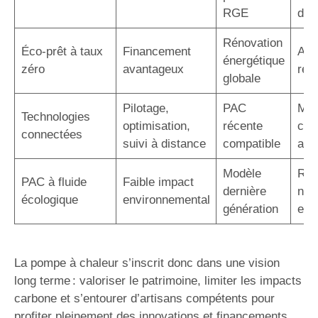
RGE
d’in
Rénovation
Éco-prêt à taux
Financement
Auc
énergétique
zéro
avantageux
rem
globale
Pilotage,
PAC
Maî
Technologies
optimisation,
récente
con
connectées
suivi à distance
compatible
acc
Modèle
Rép
PAC à fluide
Faible impact
dernière
nor
écologique
environnemental
génération
eur
La pompe à chaleur s’inscrit donc dans une vision
long terme : valoriser le patrimoine, limiter les impacts
carbone et s’entourer d’artisans compétents pour
profiter pleinement des innovations et financements