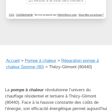
Retour à la liste des métiers
CGU
-
Confidentialité
- Service proposé par
ViteUnDevis.com
-
Vous êtes un artisan ?
Accueil
>
Pompe à chaleur
>
Réparation pompe à
chaleur Somme (80)
>
Thézy-Glimont (80440)
La
pompe à chaleur
révolutionne l’univers du
chauffage résidentiel et tertiaire à Thézy-Glimont
(80440). Face à la hausse constante des coûts de
l’énergie, son efficacité énergétique permet aujourd’hui