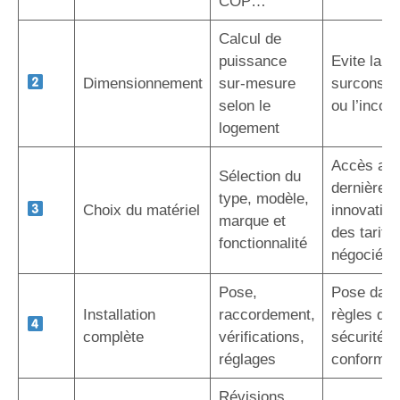
COP…
Calcul de
puissance
Evite la
Dimensionnement
sur-mesure
surconso
selon le
ou l’inconf
logement
Accès au
Sélection du
dernières
type, modèle,
Choix du matériel
innovation
marque et
des tarifs
fonctionnalité
négociés
Pose,
Pose dans
Installation
raccordement,
règles de l
complète
vérifications,
sécurité e
réglages
conformit
Révisions,