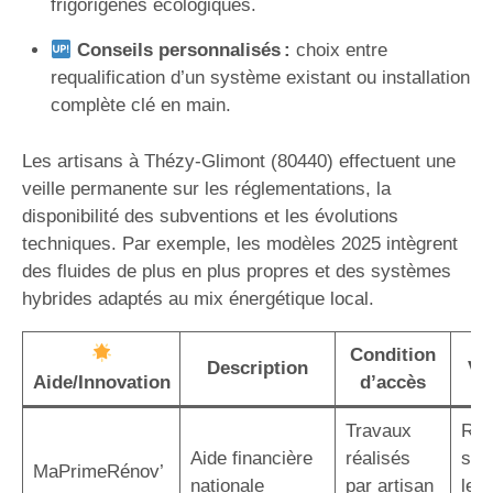
frigorigènes écologiques.
Conseils personnalisés :
choix entre
requalification d’un système existant ou installation
complète clé en main.
Les artisans à Thézy-Glimont (80440) effectuent une
veille permanente sur les réglementations, la
disponibilité des subventions et les évolutions
techniques. Par exemple, les modèles 2025 intègrent
des fluides de plus en plus propres et des systèmes
hybrides adaptés au mix énergétique local.
Condition
Description
Va
Aide/Innovation
d’accès
Travaux
Réd
Aide financière
réalisés
sig
MaPrimeRénov’
nationale
par artisan
le c