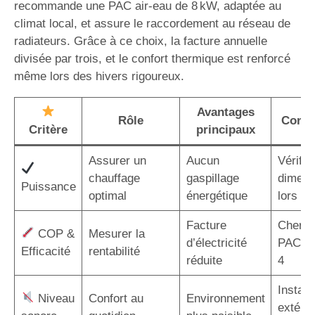
recommande une PAC air-eau de 8 kW, adaptée au
climat local, et assure le raccordement au réseau de
radiateurs. Grâce à ce choix, la facture annuelle
divisée par trois, et le confort thermique est renforcé
même lors des hivers rigoureux.
Avantages
Rôle
Consei
Critère
principaux
Assurer un
Aucun
Vérifier
chauffage
gaspillage
dimens
Puissance
optimal
énergétique
lors de 
Facture
Cherch
COP &
Mesurer la
d’électricité
PAC a
Efficacité
rentabilité
réduite
4
Installe
Niveau
Confort au
Environnement
extérie