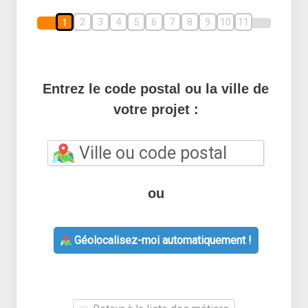
2
3
4
5
6
7
8
9
10
11
1
Entrez le code postal ou la ville de
votre projet :
ou
Géolocalisez-moi automatiquement !