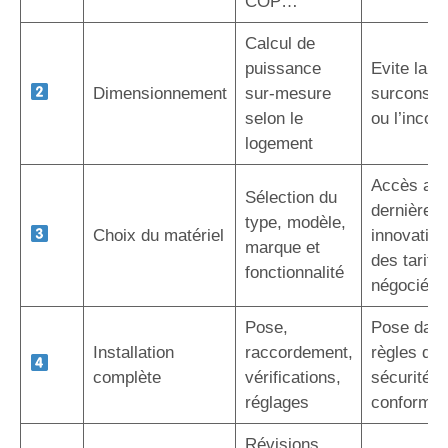
COP…
Calcul de
puissance
Evite la
Dimensionnement
sur-mesure
surconso
selon le
ou l’inconf
logement
Accès au
Sélection du
dernières
type, modèle,
Choix du matériel
innovation
marque et
des tarifs
fonctionnalité
négociés
Pose,
Pose dans
Installation
raccordement,
règles de l
complète
vérifications,
sécurité e
réglages
conformit
Révisions,