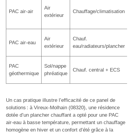
I
Air
r
PAC air-air
Chauffage/climatisation
extérieur
r
a
C
Air
Chauf.
PAC air-eau
r
extérieur
eau/radiateurs/plancher
é
R
PAC
Sol/nappe
Chauf. central + ECS
s
géothermique
phréatique
i
Un cas pratique illustre l’efficacité de ce panel de
solutions : à Vireux-Molhain (08320), une résidence
dotée d’un plancher chauffant a opté pour une PAC
air-eau à basse température, permettant un chauffage
homogène en hiver et un confort d’été grâce à la