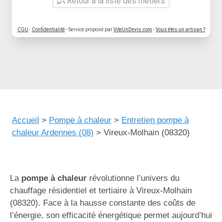
Retour à la liste des métiers
CGU
-
Confidentialité
- Service proposé par
ViteUnDevis.com
-
Vous êtes un artisan ?
Accueil
>
Pompe à chaleur
>
Entretien pompe à
chaleur Ardennes (08)
>
Vireux-Molhain (08320)
La
pompe à chaleur
révolutionne l’univers du
chauffage résidentiel et tertiaire à Vireux-Molhain
(08320). Face à la hausse constante des coûts de
l’énergie, son efficacité énergétique permet aujourd’hui