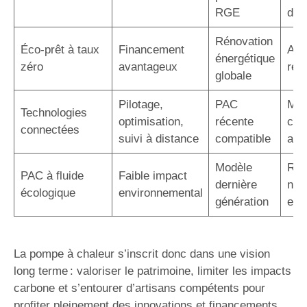
RGE
d’in
Rénovation
Éco-prêt à taux
Financement
Auc
énergétique
zéro
avantageux
rem
globale
Pilotage,
PAC
Maî
Technologies
optimisation,
récente
con
connectées
suivi à distance
compatible
acc
Modèle
Rép
PAC à fluide
Faible impact
dernière
nor
écologique
environnemental
génération
eur
La pompe à chaleur s’inscrit donc dans une vision
long terme : valoriser le patrimoine, limiter les impacts
carbone et s’entourer d’artisans compétents pour
profiter pleinement des innovations et financements