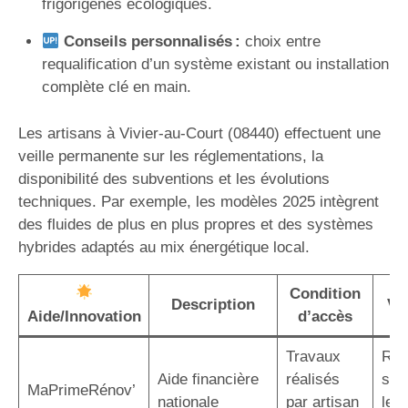
frigorigènes écologiques.
Conseils personnalisés :
choix entre
requalification d’un système existant ou installation
complète clé en main.
Les artisans à Vivier-au-Court (08440) effectuent une
veille permanente sur les réglementations, la
disponibilité des subventions et les évolutions
techniques. Par exemple, les modèles 2025 intègrent
des fluides de plus en plus propres et des systèmes
hybrides adaptés au mix énergétique local.
Condition
Description
Va
Aide/Innovation
d’accès
Travaux
Réd
Aide financière
réalisés
sig
MaPrimeRénov’
nationale
par artisan
le c