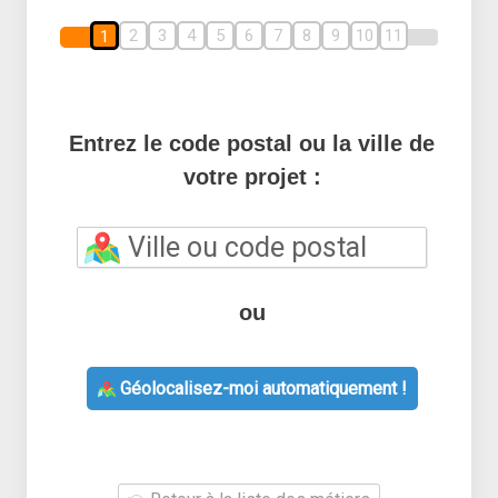
2
3
4
5
6
7
8
9
10
11
1
Entrez le code postal ou la ville de
votre projet :
ou
Géolocalisez-moi automatiquement !