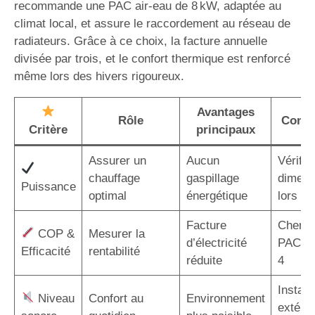
recommande une PAC air-eau de 8 kW, adaptée au
climat local, et assure le raccordement au réseau de
radiateurs. Grâce à ce choix, la facture annuelle
divisée par trois, et le confort thermique est renforcé
même lors des hivers rigoureux.
Avantages
Rôle
Consei
Critère
principaux
Assurer un
Aucun
Vérifier
chauffage
gaspillage
dimens
Puissance
optimal
énergétique
lors de 
Facture
Cherch
COP &
Mesurer la
d’électricité
PAC a
Efficacité
rentabilité
réduite
4
Installe
Niveau
Confort au
Environnement
extérie