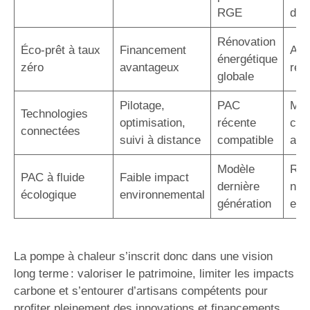
RGE
d’in
Rénovation
Éco-prêt à taux
Financement
Auc
énergétique
zéro
avantageux
rem
globale
Pilotage,
PAC
Maî
Technologies
optimisation,
récente
con
connectées
suivi à distance
compatible
acc
Modèle
Rép
PAC à fluide
Faible impact
dernière
nor
écologique
environnemental
génération
eur
La pompe à chaleur s’inscrit donc dans une vision
long terme : valoriser le patrimoine, limiter les impacts
carbone et s’entourer d’artisans compétents pour
profiter pleinement des innovations et financements