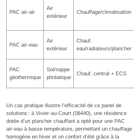
I
Air
r
PAC air-air
Chauffage/climatisation
extérieur
r
a
C
Air
Chauf.
PAC air-eau
r
extérieur
eau/radiateurs/plancher
é
R
PAC
Sol/nappe
Chauf. central + ECS
s
géothermique
phréatique
i
Un cas pratique illustre l’efficacité de ce panel de
solutions : à Vivier-au-Court (08440), une résidence
dotée d’un plancher chauffant a opté pour une PAC
air-eau à basse température, permettant un chauffage
homogène en hiver et un confort d’été grâce à la