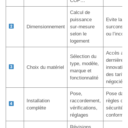
COP…
Calcul de
puissance
Evite la
Dimensionnement
sur-mesure
surconso
selon le
ou l’inconf
logement
Accès au
Sélection du
dernières
type, modèle,
Choix du matériel
innovation
marque et
des tarifs
fonctionnalité
négociés
Pose,
Pose dans
Installation
raccordement,
règles de l
complète
vérifications,
sécurité e
réglages
conformit
Révisions,