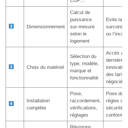
COP…
Calcul de
puissance
Evite la
Dimensionnement
sur-mesure
surconso
selon le
ou l’inconf
logement
Accès au
Sélection du
dernières
type, modèle,
Choix du matériel
innovation
marque et
des tarifs
fonctionnalité
négociés
Pose,
Pose dans
Installation
raccordement,
règles de l
complète
vérifications,
sécurité e
réglages
conformit
Révisions,