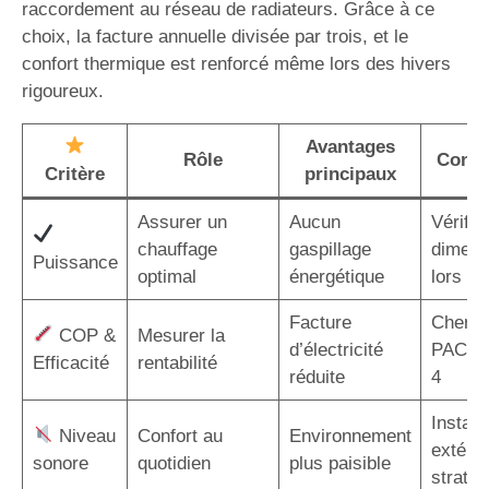
raccordement au réseau de radiateurs. Grâce à ce
choix, la facture annuelle divisée par trois, et le
confort thermique est renforcé même lors des hivers
rigoureux.
Avantages
Rôle
Consei
Critère
principaux
Assurer un
Aucun
Vérifier
chauffage
gaspillage
dimens
Puissance
optimal
énergétique
lors de 
Facture
Cherch
COP &
Mesurer la
d’électricité
PAC a
Efficacité
rentabilité
réduite
4
Installe
Niveau
Confort au
Environnement
extérie
sonore
quotidien
plus paisible
straté