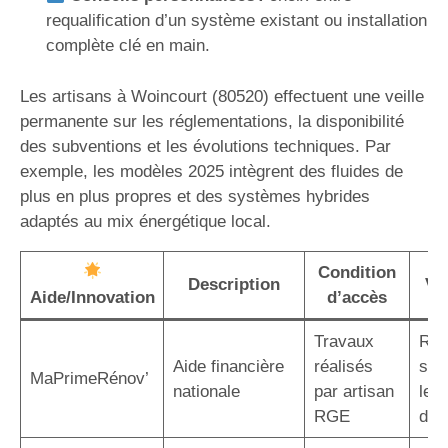
requalification d’un système existant ou installation
complète clé en main.
Les artisans à Woincourt (80520) effectuent une veille
permanente sur les réglementations, la disponibilité
des subventions et les évolutions techniques. Par
exemple, les modèles 2025 intègrent des fluides de
plus en plus propres et des systèmes hybrides
adaptés au mix énergétique local.
Condition
Description
Va
Aide/Innovation
d’accès
Travaux
Réd
Aide financière
réalisés
sig
MaPrimeRénov’
nationale
par artisan
le c
RGE
d’in