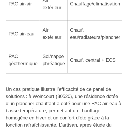
Air
r
PAC air-air
Chauffage/climatisation
extérieur
r
a
C
Air
Chauf.
PAC air-eau
r
extérieur
eau/radiateurs/plancher
é
R
PAC
Sol/nappe
Chauf. central + ECS
s
géothermique
phréatique
i
Un cas pratique illustre l’efficacité de ce panel de
solutions : à Woincourt (80520), une résidence dotée
d’un plancher chauffant a opté pour une PAC air-eau à
basse température, permettant un chauffage
homogène en hiver et un confort d’été grâce à la
fonction rafraîchissante. L’artisan, après étude du