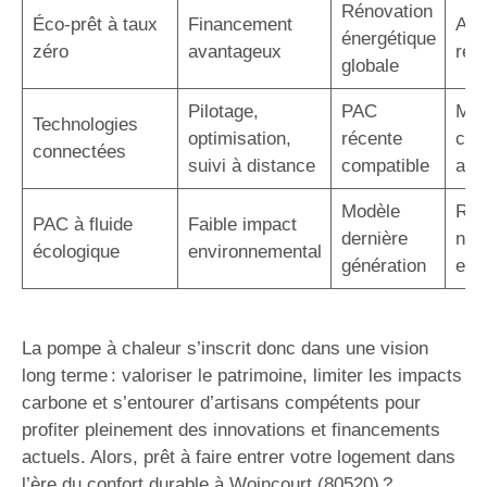
Rénovation
Éco-prêt à taux
Financement
Auc
énergétique
zéro
avantageux
rem
globale
Pilotage,
PAC
Maî
Technologies
optimisation,
récente
con
connectées
suivi à distance
compatible
acc
Modèle
Rép
PAC à fluide
Faible impact
dernière
nor
écologique
environnemental
génération
eur
La pompe à chaleur s’inscrit donc dans une vision
long terme : valoriser le patrimoine, limiter les impacts
carbone et s’entourer d’artisans compétents pour
profiter pleinement des innovations et financements
actuels. Alors, prêt à faire entrer votre logement dans
l’ère du confort durable à Woincourt (80520) ?