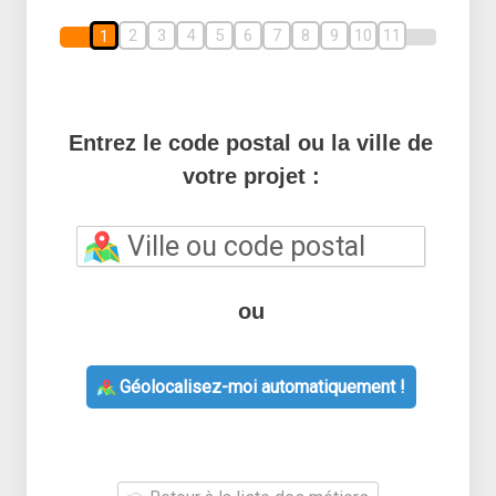
2
3
4
5
6
7
8
9
10
11
1
Entrez le code postal ou la ville de
votre projet :
ou
Géolocalisez-moi automatiquement !