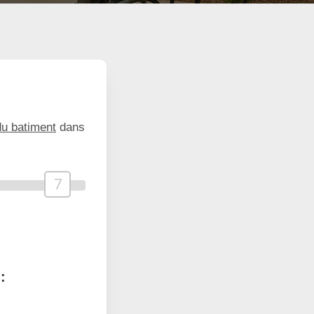
du batiment
dans
7
: