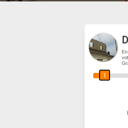
D
En
vot
Gr
1