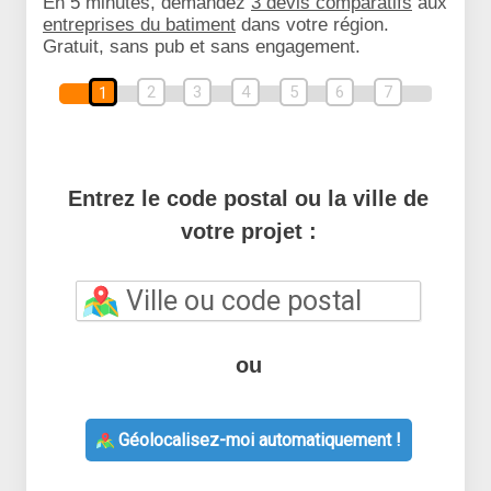
En 5 minutes, demandez
3 devis comparatifs
aux
entreprises du batiment
dans votre région.
Gratuit, sans pub et sans engagement.
2
3
4
5
6
7
1
Entrez le code postal ou la ville de
votre projet :
ou
Géolocalisez-moi automatiquement !