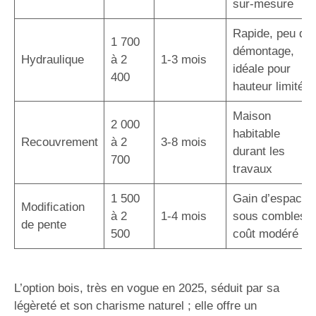
sur-mesure
Rapide, peu de
1 700
démontage,
Hydraulique
à 2
1-3 mois
idéale pour
400
hauteur limitée
Maison
2 000
habitable
Recouvrement
à 2
3-8 mois
durant les
700
travaux
1 500
Gain d’espace
Modification
à 2
1-4 mois
sous combles,
de pente
500
coût modéré
L’option bois, très en vogue en 2025, séduit par sa
légèreté et son charisme naturel ; elle offre un