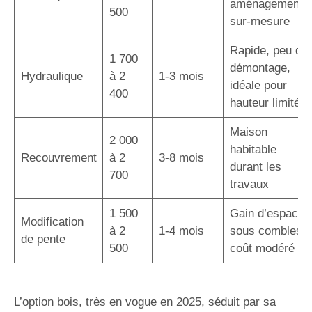
aménagement
500
sur-mesure
Rapide, peu de
1 700
démontage,
Hydraulique
à 2
1-3 mois
idéale pour
400
hauteur limitée
Maison
2 000
habitable
Recouvrement
à 2
3-8 mois
durant les
700
travaux
1 500
Gain d’espace
Modification
à 2
1-4 mois
sous combles,
de pente
500
coût modéré
L’option bois, très en vogue en 2025, séduit par sa