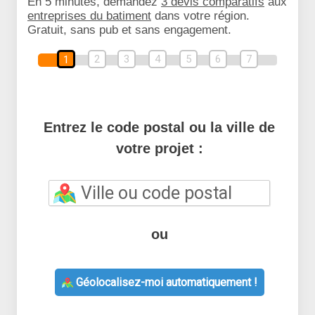
En 5 minutes, demandez
3 devis comparatifs
aux
entreprises du batiment
dans votre région.
Gratuit, sans pub et sans engagement.
2
3
4
5
6
7
1
Entrez le code postal ou la ville de
votre projet :
ou
Géolocalisez-moi automatiquement !