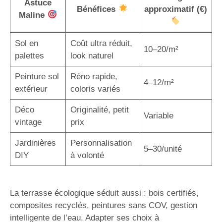
Astuce
Bénéfices
approximatif (€)
Maline
Sol en
Coût ultra réduit,
10–20/m²
palettes
look naturel
Peinture sol
Réno rapide,
4–12/m²
extérieur
coloris variés
Déco
Originalité, petit
Variable
vintage
prix
Jardinières
Personnalisation
5–30/unité
DIY
à volonté
La terrasse écologique séduit aussi : bois certifiés,
composites recyclés, peintures sans COV, gestion
intelligente de l’eau. Adapter ses choix à