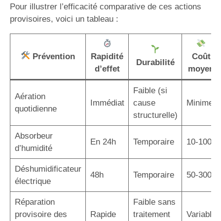
Pour illustrer l’efficacité comparative de ces actions
provisoires, voici un tableau :
Prévention
Rapidité
Coût
Durabilité
d’effet
moyen
Faible (si
Aération
Immédiat
cause
Minime
quotidienne
structurelle)
Absorbeur
En 24h
Temporaire
10-100€
d’humidité
Déshumidificateur
48h
Temporaire
50-300€
électrique
Réparation
Faible sans
provisoire des
Rapide
traitement
Variable