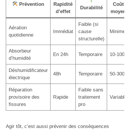
Prévention
Rapidité
Coût
Durabilité
d’effet
moyen
Faible (si
Aération
Immédiat
cause
Minime
quotidienne
structurelle)
Absorbeur
En 24h
Temporaire
10-100€
d’humidité
Déshumidificateur
48h
Temporaire
50-300€
électrique
Réparation
Faible sans
provisoire des
Rapide
traitement
Variable
fissures
pro
Agir tôt, c’est aussi prévenir des conséquences