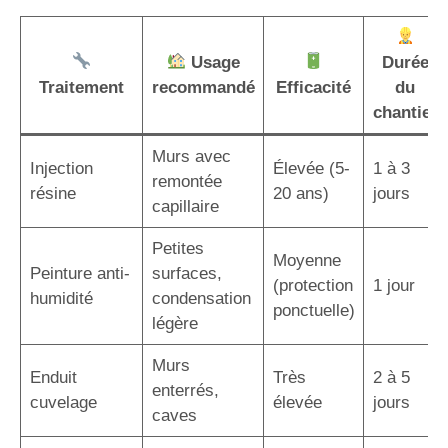
Usage
Durée
Traitement
recommandé
Efficacité
du
chantier
Murs avec
Injection
Élevée (5-
1 à 3
remontée
résine
20 ans)
jours
capillaire
Petites
Moyenne
Peinture anti-
surfaces,
(protection
1 jour
humidité
condensation
ponctuelle)
légère
Murs
Enduit
Très
2 à 5
enterrés,
cuvelage
élevée
jours
caves