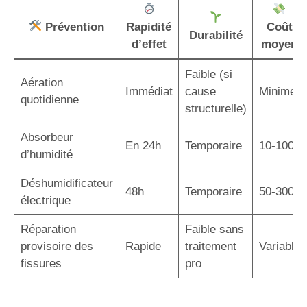
Prévention
Rapidité
Coût
Durabilité
d’effet
moyen
Faible (si
Aération
Immédiat
cause
Minime
quotidienne
structurelle)
Absorbeur
En 24h
Temporaire
10-100€
d’humidité
Déshumidificateur
48h
Temporaire
50-300€
électrique
Réparation
Faible sans
provisoire des
Rapide
traitement
Variable
fissures
pro