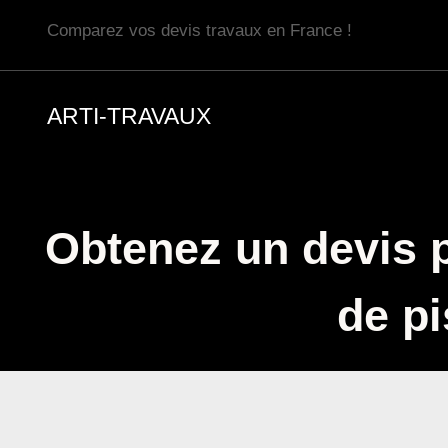
Aller
Comparez vos devis travaux en France !
au
contenu
ARTI-TRAVAUX
Obtenez un devis p
de pi